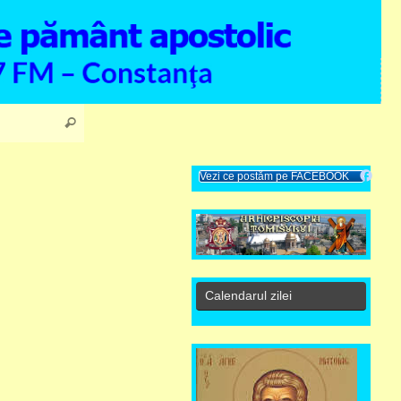
Search for:
Search
Vezi ce postăm pe FACEBOOK
Calendarul zilei