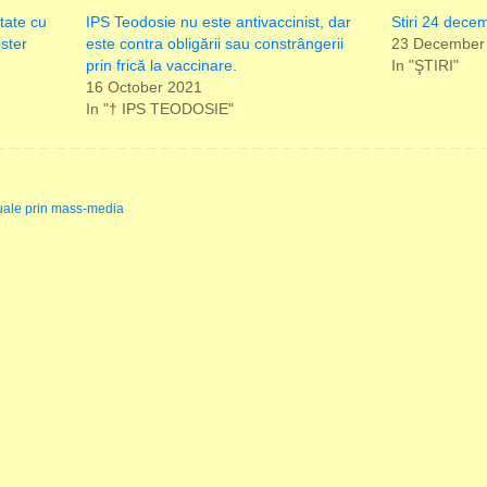
tate cu
IPS Teodosie nu este antivaccinist, dar
Stiri 24 dece
ster
este contra obligării sau constrângerii
23 December
prin frică la vaccinare.
In "ŞTIRI"
16 October 2021
In "† IPS TEODOSIE"
tuale prin mass-media