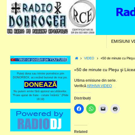
Skip
to
content
Skip
EMISIUNI 
to
content
Home
VIDEO
«50 de minute cu Pleşu
Vezi ce postăm pe YOUTUBE
«50 de minute cu Pleşu şi Liic
Puteți dona sau trimite pomelnice prin
DONORBOX, accesând butonul de mai jos.
Ultima emisiune din serie.
DONEAZĂ
Verifică
ARHIVA VIDEO
Nu putem emite fără ajutorul ascultătorilor.
"Frate ajutat de frate - cetate întărită." (Pilde
Distribuiți
18:19)
Related