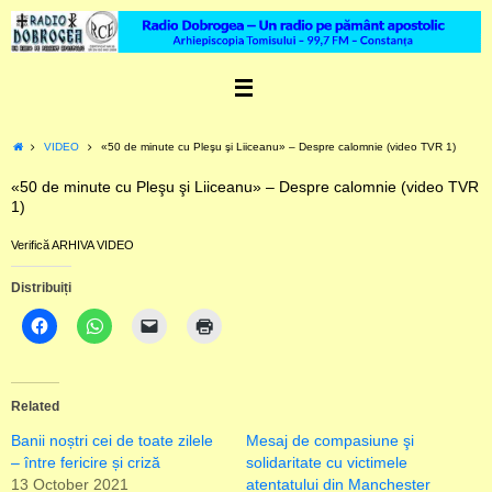
Skip
to
content
Home
VIDEO
«50 de minute cu Pleşu şi Liiceanu» – Despre calomnie (video TVR 1)
«50 de minute cu Pleşu şi Liiceanu» – Despre calomnie (video TVR
1)
Verifică ARHIVA VIDEO
Distribuiți
Related
Banii noștri cei de toate zilele
Mesaj de compasiune şi
– între fericire și criză
solidaritate cu victimele
13 October 2021
atentatului din Manchester