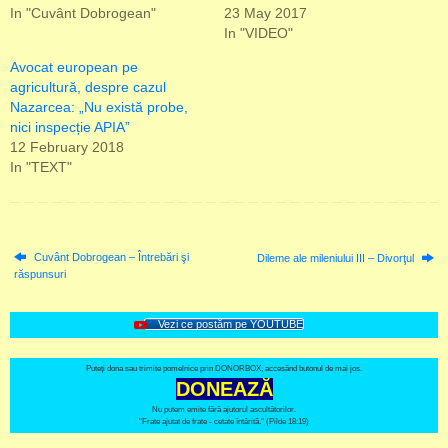
In "Cuvânt Dobrogean"
23 May 2017
In "VIDEO"
Avocat european pe
agricultură, despre cazul
Nazarcea: „Nu există probe,
nici inspecție APIA”
12 February 2018
In "TEXT"
Cuvânt Dobrogean – Întrebări şi
Dileme ale mileniului III – Divorţul
răspunsuri
Vezi ce postăm pe YOUTUBE
Puteți dona sau trimite pomelnice prin DONORBOX, accesând butonul de mai jos.
DONEAZĂ
Nu putem emite fără ajutorul ascultătorilor.
"Frate ajutat de frate - cetate întărită." (Pilde 18:19)