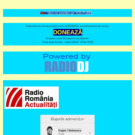
Vezi ce postăm pe YOUTUBE
Puteți dona sau trimite pomelnice prin DONORBOX, accesând butonul de mai jos.
DONEAZĂ
Nu putem emite fără ajutorul ascultătorilor.
"Frate ajutat de frate - cetate întărită." (Pilde 18:19)