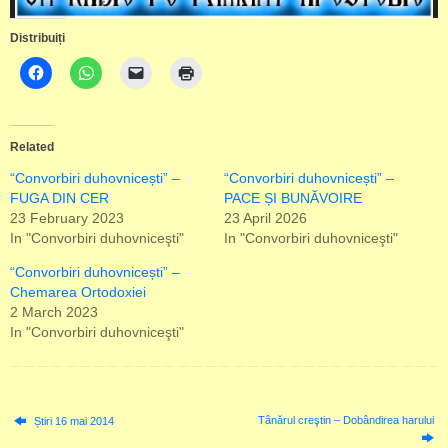
Distribuiți
Related
“Convorbiri duhovnicești” –
“Convorbiri duhovnicești” –
FUGA DIN CER
PACE ȘI BUNĂVOIRE
23 February 2023
23 April 2026
In "Convorbiri duhovniceşti"
In "Convorbiri duhovniceşti"
“Convorbiri duhovnicești” –
Chemarea Ortodoxiei
2 March 2023
In "Convorbiri duhovniceşti"
Tânărul creştin – Dobândirea harului
Știri 16 mai 2014