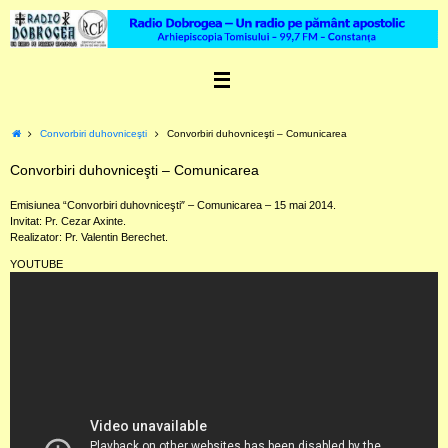
Skip
to
content
Home
Convorbiri duhovniceşti
Convorbiri duhovniceşti – Comunicarea
Convorbiri duhovniceşti – Comunicarea
Emisiunea “Convorbiri duhovniceşti″ – Comunicarea – 15 mai 2014.
Invitat: Pr. Cezar Axinte.
Realizator: Pr. Valentin Berechet.
YOUTUBE