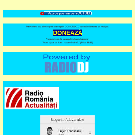
Vezi ce postăm pe YOUTUBE
Puteți dona sau trimite pomelnice prin DONORBOX, accesând butonul de mai jos.
DONEAZĂ
Nu putem emite fără ajutorul ascultătorilor.
"Frate ajutat de frate - cetate întărită." (Pilde 18:19)