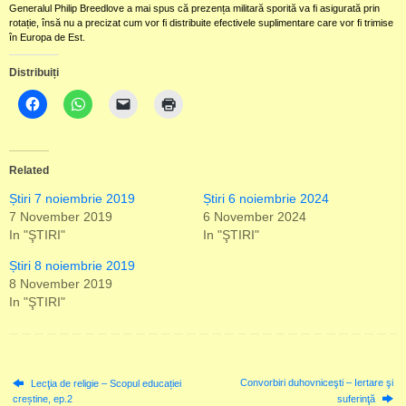
Generalul Philip Breedlove a mai spus că prezența militară sporită va fi asigurată prin
rotație, însă nu a precizat cum vor fi distribuite efectivele suplimentare care vor fi trimise
în Europa de Est.
Distribuiți
Related
Știri 7 noiembrie 2019
Știri 6 noiembrie 2024
7 November 2019
6 November 2024
In "ŞTIRI"
In "ŞTIRI"
Știri 8 noiembrie 2019
8 November 2019
In "ŞTIRI"
Convorbiri duhovniceşti – Iertare şi
Lecţia de religie – Scopul educației
creștine, ep.2
suferinţă