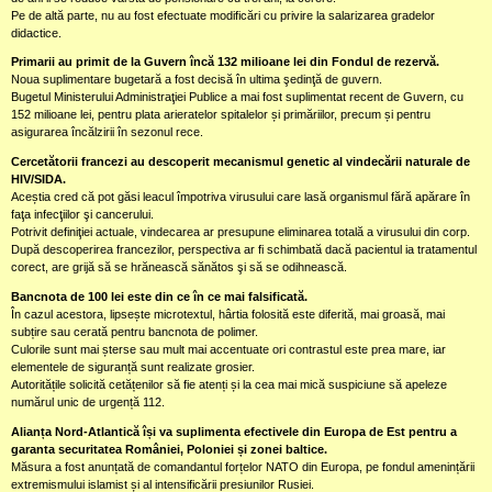
Pe de altă parte, nu au fost efectuate modificări cu privire la salarizarea gradelor
didactice.
Primarii au primit de la Guvern încă 132 milioane lei din Fondul de rezervă.
Noua suplimentare bugetară a fost decisă în ultima şedinţă de guvern.
Bugetul Ministerului Administraţiei Publice a mai fost suplimentat recent de Guvern, cu
152 milioane lei, pentru plata arieratelor spitalelor și primăriilor, precum și pentru
asigurarea încălzirii în sezonul rece.
Cercetătorii francezi au descoperit mecanismul genetic al vindecării naturale de
HIV/SIDA.
Aceștia cred că pot găsi leacul împotriva virusului care lasă organismul fără apărare în
faţa infecţiilor şi cancerului.
Potrivit definiţiei actuale, vindecarea ar presupune eliminarea totală a virusului din corp.
După descoperirea francezilor, perspectiva ar fi schimbată dacă pacientul ia tratamentul
corect, are grijă să se hrănească sănătos şi să se odihnească.
Bancnota de 100 lei este din ce în ce mai falsificată.
În cazul acestora, lipsește microtextul, hârtia folosită este diferită, mai groasă, mai
subțire sau cerată pentru bancnota de polimer.
Culorile sunt mai șterse sau mult mai accentuate ori contrastul este prea mare, iar
elementele de siguranță sunt realizate grosier.
Autoritățile solicită cetățenilor să fie atenți și la cea mai mică suspiciune să apeleze
numărul unic de urgență 112.
Alianța Nord-Atlantică își va suplimenta efectivele din Europa de Est pentru a
garanta securitatea României, Poloniei și zonei baltice.
Măsura a fost anunțată de comandantul forțelor NATO din Europa, pe fondul amenințării
extremismului islamist și al intensificării presiunilor Rusiei.