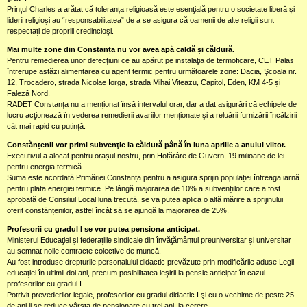
Prinţul Charles a arătat că toleranța religioasă este esenţială pentru o societate liberă și
liderii religioşi au “responsabilitatea” de a se asigura că oamenii de alte religii sunt
respectaţi de propriii credincioşi.
Mai multe zone din Constanța nu vor avea apă caldă și căldură.
Pentru remedierea unor defecţiuni ce au apărut pe instalaţia de termoficare, CET Palas
întrerupe astăzi alimentarea cu agent termic pentru următoarele zone: Dacia, Şcoala nr.
12, Trocadero, strada Nicolae Iorga, strada Mihai Viteazu, Capitol, Eden, KM 4-5 și
Faleză Nord.
RADET Constanţa nu a menționat însă intervalul orar, dar a dat asigurări că echipele de
lucru acţionează în vederea remedierii avariilor menţionate şi a reluării furnizării încălzirii
cât mai rapid cu putinţă.
Constănțenii vor primi subvenţie la căldură până în luna aprilie a anului viitor.
Executivul a alocat pentru orașul nostru, prin Hotărâre de Guvern, 19 milioane de lei
pentru energia termică.
Suma este acordată Primăriei Constanța pentru a asigura sprijin populației întreaga iarnă
pentru plata energiei termice. Pe lângă majorarea de 10% a subvențiilor care a fost
aprobată de Consiliul Local luna trecută, se va putea aplica o altă mărire a sprijinului
oferit constănțenilor, astfel încât să se ajungă la majorarea de 25%.
Profesorii cu gradul I se vor putea pensiona anticipat.
Ministerul Educaţiei şi federaţiile sindicale din învăţământul preuniversitar şi universitar
au semnat noile contracte colective de muncă.
Au fost introduse drepturile personalului didactic prevăzute prin modificările aduse Legii
educaţiei în ultimii doi ani, precum posibilitatea ieşirii la pensie anticipat în cazul
profesorilor cu gradul I.
Potrivit prevederilor legale, profesorilor cu gradul didactic I şi cu o vechime de peste 25
de ani li se reduce vârsta de pensionare cu trei ani, la cerere.