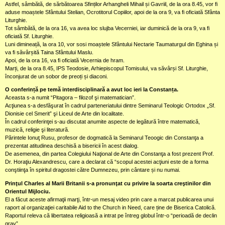
Astfel, sâmbătă, de sărbătoarea Sfinților Arhangheli Mihail și Gavriil, de la ora 8.45, vor fi
aduse moaștele Sfântului Stelian, Ocrotitorul Copiilor, apoi de la ora 9, va fi oficiată Sfânta
Liturghie.
Tot sâmbătă, de la ora 16, va avea loc slujba Vecerniei, iar duminică de la ora 9, va fi
oficiată Sf. Liturghie.
Luni dimineață, la ora 10, vor sosi moaștele Sfântului Nectarie Taumaturgul din Eghina și
va fi săvârșită Taina Sfântului Maslu.
Apoi, de la ora 16, va fi oficiată Vecernia de hram.
Marți, de la ora 8.45, IPS Teodosie, Arhiepiscopul Tomisului, va săvârși Sf. Liturghie,
înconjurat de un sobor de preoți și diaconi.
O conferință pe temă interdisciplinară a avut loc ieri la Constanța.
Aceasta s-a numit “Pitagora – filozof şi matematician”.
Acţiunea s-a desfăşurat în cadrul parteneriatului dintre Seminarul Teologic Ortodox „Sf.
Dionisie cel Smerit” şi Liceul de Arte din localitate.
În cadrul conferinţei s-au discutat anumite aspecte de legătură între matematică,
muzică, religie şi literatură.
Părintele Ionuţ Rusu, profesor de dogmatică la Seminarul Teoogic din Constanţa a
prezentat atitudinea deschisă a bisericii în acest dialog.
De asemenea, din partea Colegiului Naţional de Arte din Constanţa a fost prezent Prof.
Dr. Horaţiu Alexandrescu, care a declarat că “scopul acestei acţiuni este de a forma
conştiinţa în spiritul dragostei către Dumnezeu, prin cântare și nu numai.
Prinţul Charles al Marii Britanii s-a pronunţat cu privire la soarta creştinilor din
Orientul Mijlociu.
El a făcut aceste afirmaţii marţi, într-un mesaj video prin care a marcat publicarea unui
raport al organizaţiei caritabile Aid to the Church in Need, care ține de Biserica Catolică.
Raportul releva că libertatea religioasă a intrat pe întreg globul într-o “perioadă de declin
grav”.