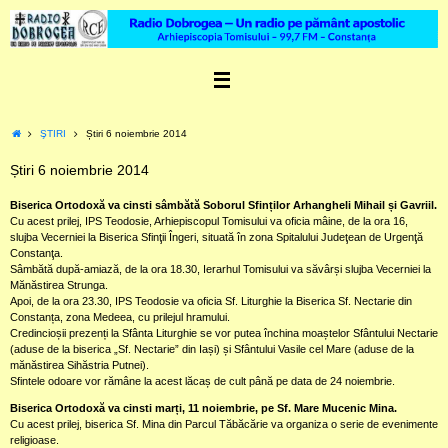
Skip
to
content
Home
ŞTIRI
Știri 6 noiembrie 2014
Știri 6 noiembrie 2014
Biserica Ortodoxă va cinsti sâmbătă Soborul Sfinților Arhangheli Mihail și Gavriil.
Cu acest prilej, IPS Teodosie, Arhiepiscopul Tomisului va oficia mâine, de la ora 16,
slujba Vecerniei la Biserica Sfinţii Îngeri, situată în zona Spitalului Judeţean de Urgenţă
Constanţa.
Sâmbătă după-amiază, de la ora 18.30, Ierarhul Tomisului va săvârși slujba Vecerniei la
Mănăstirea Strunga.
Apoi, de la ora 23.30, IPS Teodosie va oficia Sf. Liturghie la Biserica Sf. Nectarie din
Constanța, zona Medeea, cu prilejul hramului.
Credincioșii prezenți la Sfânta Liturghie se vor putea închina moaștelor Sfântului Nectarie
(aduse de la biserica „Sf. Nectarie” din Iași) și Sfântului Vasile cel Mare (aduse de la
mănăstirea Sihăstria Putnei).
Sfintele odoare vor rămâne la acest lăcaș de cult până pe data de 24 noiembrie.
Biserica Ortodoxă va cinsti marți, 11 noiembrie, pe Sf. Mare Mucenic Mina.
Cu acest prilej, biserica Sf. Mina din Parcul Tăbăcărie va organiza o serie de evenimente
religioase.