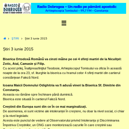
Skip
to
content
Home
ŞTIRI
Știri 3 iunie 2015
Știri 3 iunie 2015
Biserica Ortodoxă Română va cinsti mâine pe cei 4 sfinţi martiri de la Niculiţel:
Zotic, Atal, Camasie şi Filip.
Cu acest prilej, Înaltpreasfinţitul Teodosie, Arhiepiscopul Tomisului va oficia în această
noapte de la ora 23, sf. liturghie la biserica cu hramul celor 4 sfinți martiri din cartierul
constănțean Faleză Nord.
Icoana Maicii Domnului Odighitria va fi adusă vineri la Biserica Sf. Dimitrie din
Constanța.
Aceasta va rămâne spre închinare până duminică.
Biserica este situată în cartierul Faleză Nord.
Creștinii din Europa sunt din ce în ce mai marginalizați.
De asemenea, ei sunt victime ale intoleranței în creștere, nu doar la nivel social, ci chiar
și la nivel legislativ.
Acesta este punctul de vedere al Observatorului privind Intoleranța și Discriminarea
Împotriva Creștinilor, un ONG care monitorizează cazurile în care creștinii sau