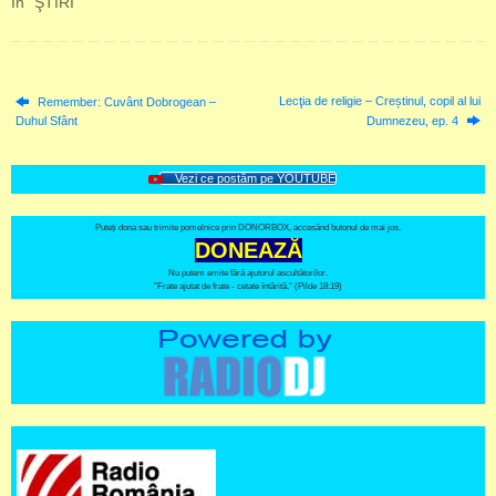
In "ŞTIRI"
Lecţia de religie – Creștinul, copil al lui
Remember: Cuvânt Dobrogean –
Duhul Sfânt
Dumnezeu, ep. 4
Vezi ce postăm pe YOUTUBE
Puteți dona sau trimite pomelnice prin DONORBOX, accesând butonul de mai jos.
DONEAZĂ
Nu putem emite fără ajutorul ascultătorilor.
"Frate ajutat de frate - cetate întărită." (Pilde 18:19)