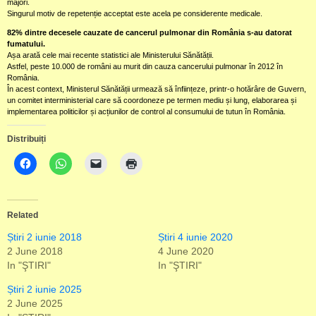
majori.
Singurul motiv de repetenție acceptat este acela pe considerente medicale.
82% dintre decesele cauzate de cancerul pulmonar din România s-au datorat
fumatului.
Așa arată cele mai recente statistici ale Ministerului Sănătății.
Astfel, peste 10.000 de români au murit din cauza cancerului pulmonar în 2012 în
România.
În acest context, Ministerul Sănătății urmează să înființeze, printr-o hotărâre de Guvern,
un comitet interministerial care să coordoneze pe termen mediu și lung, elaborarea și
implementarea politicilor și acțiunilor de control al consumului de tutun în România.
Distribuiți
Related
Știri 2 iunie 2018
Știri 4 iunie 2020
2 June 2018
4 June 2020
In "ŞTIRI"
In "ŞTIRI"
Știri 2 iunie 2025
2 June 2025