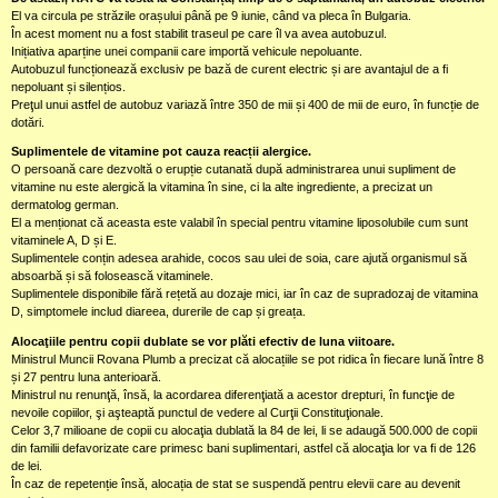
El va circula pe străzile orașului până pe 9 iunie, când va pleca în Bulgaria.
În acest moment nu a fost stabilit traseul pe care îl va avea autobuzul.
Inițiativa aparține unei companii care importă vehicule nepoluante.
Autobuzul funcționează exclusiv pe bază de curent electric și are avantajul de a fi
nepoluant și silențios.
Preţul unui astfel de autobuz variază între 350 de mii și 400 de mii de euro, în funcție de
dotări.
Suplimentele de vitamine pot cauza reacții alergice.
O persoană care dezvoltă o erupție cutanată după administrarea unui supliment de
vitamine nu este alergică la vitamina în sine, ci la alte ingrediente, a precizat un
dermatolog german.
El a menționat că aceasta este valabil în special pentru vitamine liposolubile cum sunt
vitaminele A, D și E.
Suplimentele conțin adesea arahide, cocos sau ulei de soia, care ajută organismul să
absoarbă și să folosească vitaminele.
Suplimentele disponibile fără rețetă au dozaje mici, iar în caz de supradozaj de vitamina
D, simptomele includ diareea, durerile de cap și greața.
Alocaţiile pentru copii dublate se vor plăti efectiv de luna viitoare.
Ministrul Muncii Rovana Plumb a precizat că alocațiile se pot ridica în fiecare lună între 8
și 27 pentru luna anterioară.
Ministrul nu renunţă, însă, la acordarea diferenţiată a acestor drepturi, în funcţie de
nevoile copiilor, şi aşteaptă punctul de vedere al Curţii Constituţionale.
Celor 3,7 milioane de copii cu alocaţia dublată la 84 de lei, li se adaugă 500.000 de copii
din familii defavorizate care primesc bani suplimentari, astfel că alocaţia lor va fi de 126
de lei.
În caz de repetenție însă, alocația de stat se suspendă pentru elevii care au devenit