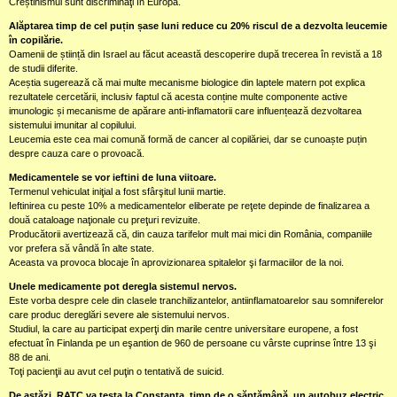
Creștinismul sunt discriminaţi în Europa.
Alăptarea timp de cel puțin șase luni reduce cu 20% riscul de a dezvolta leucemie
în copilărie.
Oamenii de știință din Israel au făcut această descoperire după trecerea în revistă a 18
de studii diferite.
Aceștia sugerează că mai multe mecanisme biologice din laptele matern pot explica
rezultatele cercetării, inclusiv faptul că acesta conține multe componente active
imunologic și mecanisme de apărare anti-inflamatorii care influențează dezvoltarea
sistemului imunitar al copilului.
Leucemia este cea mai comună formă de cancer al copilăriei, dar se cunoaște puțin
despre cauza care o provoacă.
Medicamentele se vor ieftini de luna viitoare.
Termenul vehiculat iniţial a fost sfârşitul lunii martie.
Ieftinirea cu peste 10% a medicamentelor eliberate pe reţete depinde de finalizarea a
două cataloage naţionale cu preţuri revizuite.
Producătorii avertizează că, din cauza tarifelor mult mai mici din România, companiile
vor prefera să vândă în alte state.
Aceasta va provoca blocaje în aprovizionarea spitalelor şi farmaciilor de la noi.
Unele medicamente pot deregla sistemul nervos.
Este vorba despre cele din clasele tranchilizantelor, antiinflamatoarelor sau somniferelor
care produc dereglări severe ale sistemului nervos.
Studiul, la care au participat experţi din marile centre universitare europene, a fost
efectuat în Finlanda pe un eşantion de 960 de persoane cu vârste cuprinse între 13 şi
88 de ani.
Toţi pacienţii au avut cel puţin o tentativă de suicid.
De astăzi, RATC va testa la Constanța, timp de o săptămână, un autobuz electric.