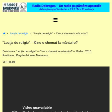
Skip
to
content
Home
Lecţia de religie
“Lecţia de religie” – Cine e chemat la mântuire?
“Lecţia de religie” – Cine e chemat la mântuire?
Emisiunea “Lecţia de religie” – Cine e chemat la mântuire? – 16 dec. 2015.
Realizator: Bogdan Nicolae Mateescu.
YOUTUBE