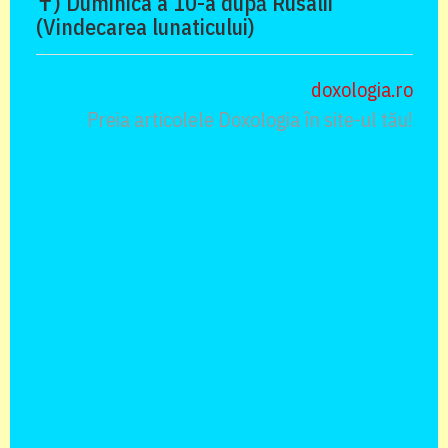
✝) Duminica a 10-a după Rusalii
(Vindecarea lunaticului)
doxologia.ro
Preia articolele Doxologia în site-ul tău!