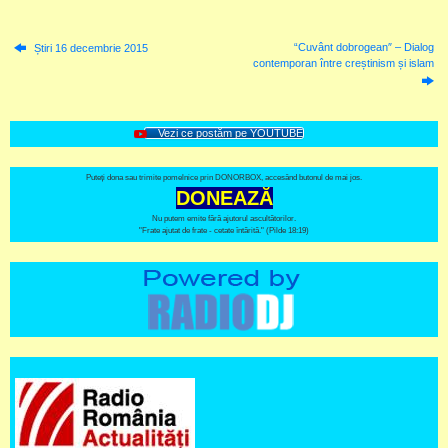
“Cuvânt dobrogean″ – Dialog
Știri 16 decembrie 2015
contemporan între creștinism și islam
Vezi ce postăm pe YOUTUBE
Puteți dona sau trimite pomelnice prin DONORBOX, accesând butonul de mai jos.
DONEAZĂ
Nu putem emite fără ajutorul ascultătorilor.
"Frate ajutat de frate - cetate întărită." (Pilde 18:19)