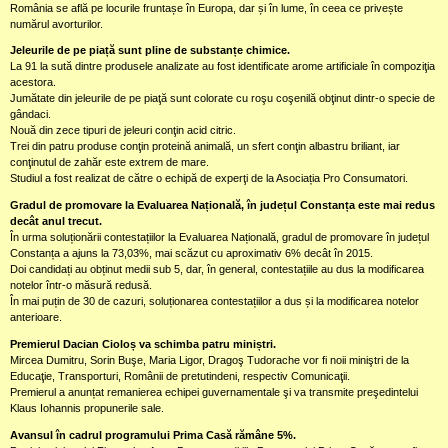
România se află pe locurile fruntașe în Europa, dar și în lume, în ceea ce privește
numărul avorturilor.
Jeleurile de pe piață sunt pline de substanțe chimice.
La 91 la sută dintre produsele analizate au fost identificate arome artificiale în compoziţia
acestora.
Jumătate din jeleurile de pe piaţă sunt colorate cu roşu coşenilă obţinut dintr-o specie de
gândaci.
Nouă din zece tipuri de jeleuri conţin acid citric.
Trei din patru produse conţin proteină animală, un sfert conţin albastru briliant, iar
conţinutul de zahăr este extrem de mare.
Studiul a fost realizat de către o echipă de experţi de la Asociația Pro Consumatori.
Gradul de promovare la Evaluarea Națională, în județul Constanța este mai redus
decât anul trecut.
În urma soluționării contestațiilor la Evaluarea Națională, gradul de promovare în județul
Constanța a ajuns la 73,03%, mai scăzut cu aproximativ 6% decât în 2015.
Doi candidați au obținut medii sub 5, dar, în general, contestațiile au dus la modificarea
notelor într-o măsură redusă.
În mai puțin de 30 de cazuri, soluționarea contestațiilor a dus și la modificarea notelor
anterioare.
Premierul Dacian Cioloș va schimba patru miniștri.
Mircea Dumitru, Sorin Buşe, Maria Ligor, Dragoş Tudorache vor fi noii miniştri de la
Educaţie, Transporturi, Românii de pretutindeni, respectiv Comunicaţii.
Premierul a anunțat remanierea echipei guvernamentale şi va transmite preşedintelui
Klaus Iohannis propunerile sale.
Avansul în cadrul programului Prima Casă rămâne 5%.