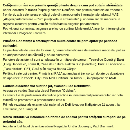
Cetăţenii români vor primi la graniţă pliante despre cum pot vota în străinătate.
Astfel, cei aflaţi în tranzit înspre şi dinspre România, vor primi la punctele de trecere a
frontierei, atât cele terestre, cât şi cele din aeroporturile internaţionale, pliantul MAE
„Alegeri parlamentare – Cum puteţi vota în străinătate” şi un formular de înscriere în
registrul electoral pentru votul în străinătate la alegerile parlamentare.
Potrivit unui comunicat, acţiunea are loc cu sprijinul Ministerului Afacerilor Interne şi prin
intermediul Poliţiei de Frontieră.
Primăria Constanța a amenajat mai multe centre de prim ajutor pe perioada
caniculei.
La pavilioanele de vară din tot orașul, oamenii beneficiază de asistență medicală, pot să
se adăpostească de căldură și să se hidrateze.
Punctele de asistență sunt amplasate în următoarele parcuri: Teatrul de Operă și Balet
„Oleg Danovski“, Tomis II, Casa de Cultură, Faleză Sud (Poarta 6), Parcul Tăbăcărie –
„Țara piticilor“, CET, Gară și în piațeta Badea Cârțan.
Pe lângă cele opt centre, Primăria și RAJA au amplasat trei corturi dotate cu dozatoare
de apă rece în zonele: City Park Mall, Delfinariu și Tomis III, în apropiere de ANAF.
Cadrele didactice vor susține joi, examenul de Definitivat.
Acesta se va desfășura la Liceul Teoretic ”Ovidius”.
Examenul le dă profesorilor dreptul de practică în învățământul preuniversitar, iar nota
minimă de promovare a probei scrise este 8.
Primele rezultate ale examenului național de Definitivat vor fi afișate pe 11 august, iar
cele finale, pe 18 august.
Marea Britanie va introduce noi forme de control pentru cetăţenii europeni de pe
teritoriul său.
Anunțul a fost făcut de ambasadorul Regatului Unit la Bucureşti, Paul Brummell.