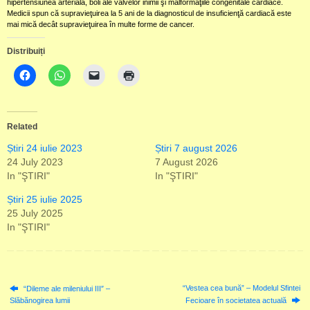
hipertensiunea arterială, boli ale valvelor inimii şi malformaţiile congenitale cardiace.
Medicii spun că supravieţuirea la 5 ani de la diagnosticul de insuficienţă cardiacă este
mai mică decât supravieţuirea în multe forme de cancer.
Distribuiți
Related
Știri 24 iulie 2023
Știri 7 august 2026
24 July 2023
7 August 2026
In "ŞTIRI"
In "ŞTIRI"
Știri 25 iulie 2025
25 July 2025
In "ŞTIRI"
“Vestea cea bună” – Modelul Sfintei
“Dileme ale mileniului III″ –
Slăbănogirea lumii
Fecioare în societatea actuală