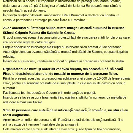
Referindu-se la accesul europenilor la universităţile de prestigiu din Marea Britanie,
diplomatul a spus că, până la ieşirea efectivă din Uniunea Europeană, totul rămâne
neschimbat în acest domeniu.
În privinţa relaţiilor bilaterale, ambasadorul Paul Brummell a declarat că Londra va
continua parteneriatul strategic pe care îl are cu România.
26 de anarhiști au întrerupt slujba sfintei liturghii oficiată duminică în Biserica
Sfântul Grigorie Palama din Salonic, în Grecia.
Grupul a motivat această acțiune prin protestul față de evacuarea clădirilor din oraș care
erau ocupate ilegal de către refugiați.
Forțele speciale de intervenție ale Poliției au intervenit și au arestat 20 de persoane.
Autoritățile elene au evacuat săptămâna trecută trei clădiri din Salonic, ocupate ilegal de
refugiați.
Înainte de a fi evacuați, vandalii au aruncat cu pliante în credincioșii prezenți la slujbă.
Organizatorii de nunți și botezuri vor avea dreptul, din această lună, să ceară
Fiscului depășirea plafonului de încasări în numerar de la persoane fizice.
Până în prezent, acest lucru presupunea achitarea unei sume de 10.000 de lei/persoană
zilnic, pentru că serviciile prestate de ei sunt plătite în cele mai multe cazuri cu bani în
numerar.
Facilitatea a fost introdusă de Guvern prin ordonanță de urgență.
Interdicția se făcea asupra fragmentării încasărilor și plăților în numerar, ca metodă de
reducere a evaziunii fiscale.
9 din 10 persoane care suferă de insuficienţă cardiacă, în România, nu ştiu că au
acest diagnostic.
Aproximativ un milion de persoane din România suferă de insuficienţă cardiacă, fiind
prima cauză de internare în spitalele din țara noastră.
Cele mai frecvente cauze sunt: infarctul miocardic şi alte tipuri de boli coronariene,