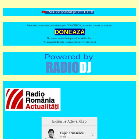
Vezi ce postăm pe YOUTUBE
Puteți dona sau trimite pomelnice prin DONORBOX, accesând butonul de mai jos.
DONEAZĂ
Nu putem emite fără ajutorul ascultătorilor.
"Frate ajutat de frate - cetate întărită." (Pilde 18:19)