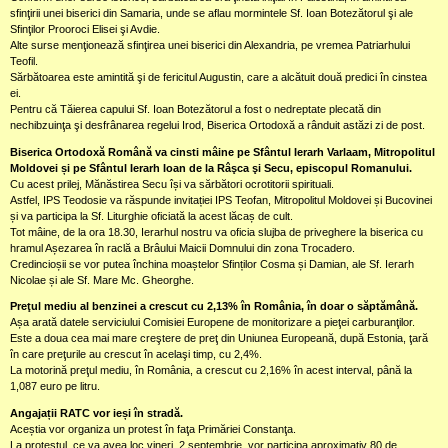
sfinţirii unei biserici din Samaria, unde se aflau mormintele Sf. Ioan Botezătorul şi ale
Sfinţilor Prooroci Elisei şi Avdie.
Alte surse menţionează sfinţirea unei biserici din Alexandria, pe vremea Patriarhului
Teofil.
Sărbătoarea este amintită şi de fericitul Augustin, care a alcătuit două predici în cinstea
ei.
Pentru că Tăierea capului Sf. Ioan Botezătorul a fost o nedreptate plecată din
nechibzuinţa şi desfrânarea regelui Irod, Biserica Ortodoxă a rânduit astăzi zi de post.
Biserica Ortodoxă Română va cinsti mâine pe Sfântul Ierarh Varlaam, Mitropolitul
Moldovei și pe Sfântul Ierarh Ioan de la Râşca şi Secu, episcopul Romanului.
Cu acest prilej, Mănăstirea Secu își va sărbători ocrotitorii spirituali.
Astfel, IPS Teodosie va răspunde invitației IPS Teofan, Mitropolitul Moldovei și Bucovinei
și va participa la Sf. Liturghie oficiată la acest lăcaș de cult.
Tot mâine, de la ora 18.30, Ierarhul nostru va oficia slujba de priveghere la biserica cu
hramul Așezarea în raclă a Brâului Maicii Domnului din zona Trocadero.
Credincioșii se vor putea închina moaștelor Sfinților Cosma și Damian, ale Sf. Ierarh
Nicolae și ale Sf. Mare Mc. Gheorghe.
Preţul mediu al benzinei a crescut cu 2,13% în România, în doar o săptămână.
Așa arată datele serviciului Comisiei Europene de monitorizare a pieţei carburanţilor.
Este a doua cea mai mare creştere de preţ din Uniunea Europeană, după Estonia, ţară
în care preţurile au crescut în acelaşi timp, cu 2,4%.
La motorină preţul mediu, în România, a crescut cu 2,16% în acest interval, până la
1,087 euro pe litru.
Angajații RATC vor ieși în stradă.
Aceștia vor organiza un protest în faţa Primăriei Constanţa.
La protestul, ce va avea loc vineri, 2 septembrie, vor participa aproximativ 80 de