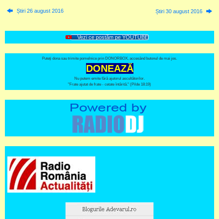
Știri 26 august 2016
Știri 30 august 2016
Vezi ce postăm pe YOUTUBE
Puteți dona sau trimite pomelnice prin DONORBOX, accesând butonul de mai jos.
DONEAZĂ
Nu putem emite fără ajutorul ascultătorilor.
"Frate ajutat de frate - cetate întărită." (Pilde 18:19)