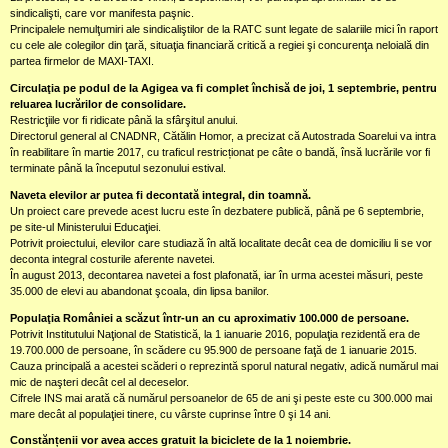
sindicalişti, care vor manifesta paşnic.
Principalele nemulţumiri ale sindicaliştilor de la RATC sunt legate de salariile mici în raport
cu cele ale colegilor din ţară, situaţia financiară critică a regiei şi concurenţa neloială din
partea firmelor de MAXI-TAXI.
Circulaţia pe podul de la Agigea va fi complet închisă de joi, 1 septembrie, pentru
reluarea lucrărilor de consolidare.
Restricţiile vor fi ridicate până la sfârşitul anului.
Directorul general al CNADNR, Cătălin Homor, a precizat că Autostrada Soarelui va intra
în reabilitare în martie 2017, cu traficul restricționat pe câte o bandă, însă lucrările vor fi
terminate până la începutul sezonului estival.
Naveta elevilor ar putea fi decontată integral, din toamnă.
Un proiect care prevede acest lucru este în dezbatere publică, până pe 6 septembrie,
pe site-ul Ministerului Educaţiei.
Potrivit proiectului, elevilor care studiază în altă localitate decât cea de domiciliu li se vor
deconta integral costurile aferente navetei.
În august 2013, decontarea navetei a fost plafonată, iar în urma acestei măsuri, peste
35.000 de elevi au abandonat şcoala, din lipsa banilor.
Populaţia României a scăzut într-un an cu aproximativ 100.000 de persoane.
Potrivit Institutului Naţional de Statistică, la 1 ianuarie 2016, populaţia rezidentă era de
19.700.000 de persoane, în scădere cu 95.900 de persoane faţă de 1 ianuarie 2015.
Cauza principală a acestei scăderi o reprezintă sporul natural negativ, adică numărul mai
mic de naşteri decât cel al deceselor.
Cifrele INS mai arată că numărul persoanelor de 65 de ani şi peste este cu 300.000 mai
mare decât al populaţiei tinere, cu vârste cuprinse între 0 şi 14 ani.
Constănțenii vor avea acces gratuit la biciclete de la 1 noiembrie.