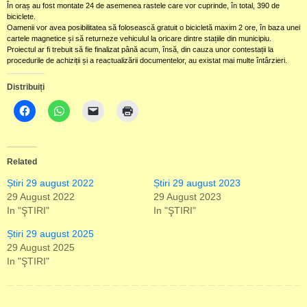
În oraș au fost montate 24 de asemenea rastele care vor cuprinde, în total, 390 de
biciclete.
Oamenii vor avea posibilitatea să folosească gratuit o bicicletă maxim 2 ore, în baza unei
cartele magnetice și să returneze vehiculul la oricare dintre stațiile din municipiu.
Proiectul ar fi trebuit să fie finalizat până acum, însă, din cauza unor contestații la
procedurile de achiziții și a reactualizării documentelor, au existat mai multe întârzieri.
Distribuiți
Related
Știri 29 august 2022
Știri 29 august 2023
29 August 2022
29 August 2023
In "ŞTIRI"
In "ŞTIRI"
Știri 29 august 2025
29 August 2025
In "ŞTIRI"