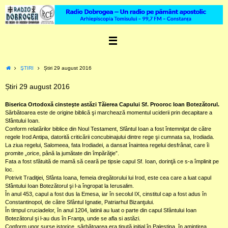
Skip
to
content
Home
ŞTIRI
Știri 29 august 2016
Știri 29 august 2016
Biserica Ortodoxă cinsteşte astăzi Tăierea Capului Sf. Prooroc Ioan Botezătorul.
Sărbătoarea este de origine biblică şi marchează momentul uciderii prin decapitare a
Sfântului Ioan.
Conform relatărilor biblice din Noul Testament, Sfântul Ioan a fost întemniţat de către
regele Irod Antipa, datorită criticării concubinajului dintre rege şi cumnata sa, Irodiada.
La ziua regelui, Salomeea, fata Irodiadei, a dansat înaintea regelui desfrânat, care îi
promite „orice, până la jumătate din împărăţie”.
Fata a fost sfătuită de mamă să ceară pe tipsie capul Sf. Ioan, dorinţă ce s-a împlinit pe
loc.
Potrivit Tradiţiei, Sfânta Ioana, femeia dregătorului lui Irod, este cea care a luat capul
Sfântului Ioan Botezătorul şi l-a îngropat la Ierusalim.
În anul 453, capul a fost dus la Emesa, iar în secolul IX, cinstitul cap a fost adus în
Constantinopol, de către Sfântul Ignatie, Patriarhul Bizanţului.
În timpul cruciadelor, în anul 1204, latinii au luat o parte din capul Sfântului Ioan
Botezătorul şi l-au dus în Franţa, unde se afla si astăzi.
Conform unor surse istorice, sărbătoarea era ţinută iniţial în Palestina, în amintirea