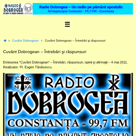
Skip
to
content
Home
Cuvânt Dobrogean
Cuvânt Dobrogean – Întrebări şi răspunsuri
Cuvânt Dobrogean – Întrebări şi răspunsuri
Emisiunea “Cuvânt Dobrogean” – Întrebări, răspunsuri, opinii şi afirmaţii – 4 mai 2011.
Realizator: Pr. Eugen Tănăsescu.
Video
Download File
Player