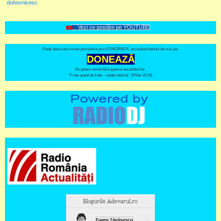
duhovnicesc
Vezi ce postăm pe YOUTUBE
Puteți dona sau trimite pomelnice prin DONORBOX, accesând butonul de mai jos.
DONEAZĂ
Nu putem emite fără ajutorul ascultătorilor.
"Frate ajutat de frate - cetate întărită." (Pilde 18:19)