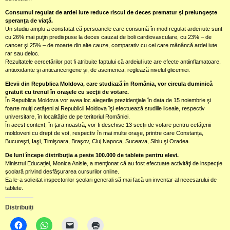
Consumul regulat de ardei iute reduce riscul de deces prematur şi prelungeşte
speranţa de viaţă.
Un studiu amplu a constatat că persoanele care consumă în mod regulat ardei iute sunt
cu 26% mai puţin predispuse la deces cauzat de boli cardiovasculare, cu 23% – de
cancer şi 25% – de moarte din alte cauze, comparativ cu cei care mănâncă ardei iute
rar sau deloc.
Rezultatele cercetărilor pot fi atribuite faptului că ardeiul iute are efecte antiinflamatoare,
antioxidante şi anticancerigene şi, de asemenea, reglează nivelul glicemiei.
Elevii din Republica Moldova, care studiază în România, vor circula duminică
gratuit cu trenul în oraşele cu secţii de votare.
În Republica Moldova vor avea loc alegerile prezidenţiale în data de 15 noiembrie şi
foarte mulţi cetăţeni ai Republicii Moldova îşi efectuează studiile liceale, respectiv
universitare, în localităţile de pe teritoriul României.
În acest context, în țara noastră, vor fi deschise 13 secţii de votare pentru cetăţenii
moldoveni cu drept de vot, respectiv în mai multe oraşe, printre care Constanța,
Bucureşti, Iaşi, Timişoara, Braşov, Cluj Napoca, Suceava, Sibiu şi Oradea.
De luni începe distribuţia a peste 100.000 de tablete pentru elevi.
Ministrul Educației, Monica Anisie, a menţionat că au fost efectuate activităţi de inspecţie
şcolară privind desfăşurarea cursurilor online.
Ea le-a solicitat inspectorilor şcolari generali să mai facă un inventar al necesarului de
tablete.
Distribuiți