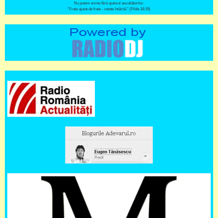
Nu putem emite fără ajutorul ascultătorilor.
"Frate ajutat de frate - cetate întărită." (Pilde 18:19)