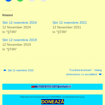
Related
Știri 12 noiembrie 2024
Știri 12 noiembrie 2021
12 November 2024
12 November 2021
In "ŞTIRI"
In "ŞTIRI"
Știri 12 noiembrie 2019
12 November 2019
In "ŞTIRI"
“Cuvântul ierarhului” – Dialog
Știri 11 noiembrie 2020
duhovnicesc cu ascultătorii
Vezi ce postăm pe YOUTUBE
Puteți dona sau trimite pomelnice prin DONORBOX, accesând butonul de mai jos.
DONEAZĂ