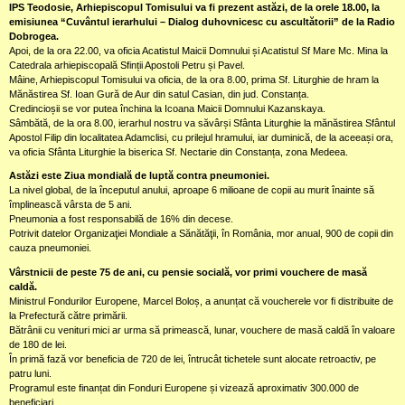
IPS Teodosie, Arhiepiscopul Tomisului va fi prezent astăzi, de la orele 18.00, la
emisiunea “Cuvântul ierarhului – Dialog duhovnicesc cu ascultătorii” de la Radio
Dobrogea.
Apoi, de la ora 22.00, va oficia Acatistul Maicii Domnului și Acatistul Sf Mare Mc. Mina la
Catedrala arhiepiscopală Sfinții Apostoli Petru și Pavel.
Mâine, Arhiepiscopul Tomisului va oficia, de la ora 8.00, prima Sf. Liturghie de hram la
Mănăstirea Sf. Ioan Gură de Aur din satul Casian, din jud. Constanța.
Credincioșii se vor putea închina la Icoana Maicii Domnului Kazanskaya.
Sâmbătă, de la ora 8.00, ierarhul nostru va săvârși Sfânta Liturghie la mănăstirea Sfântul
Apostol Filip din localitatea Adamclisi, cu prilejul hramului, iar duminică, de la aceeași ora,
va oficia Sfânta Liturghie la biserica Sf. Nectarie din Constanța, zona Medeea.
Astăzi este Ziua mondială de luptă contra pneumoniei.
La nivel global, de la începutul anului, aproape 6 milioane de copii au murit înainte să
împlinească vârsta de 5 ani.
Pneumonia a fost responsabilă de 16% din decese.
Potrivit datelor Organizaţiei Mondiale a Sănătăţii, în România, mor anual, 900 de copii din
cauza pneumoniei.
Vârstnicii de peste 75 de ani, cu pensie socială, vor primi vouchere de masă
caldă.
Ministrul Fondurilor Europene, Marcel Boloș, a anunțat că voucherele vor fi distribuite de
la Prefectură către primării.
Bătrânii cu venituri mici ar urma să primească, lunar, vouchere de masă caldă în valoare
de 180 de lei.
În primă fază vor beneficia de 720 de lei, întrucât tichetele sunt alocate retroactiv, pe
patru luni.
Programul este finanțat din Fonduri Europene și vizează aproximativ 300.000 de
beneficiari.