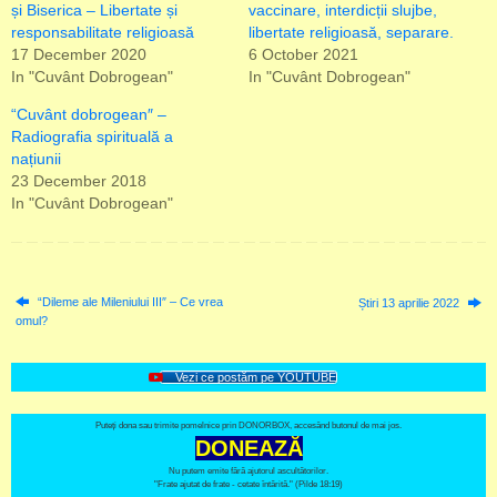
și Biserica – Libertate și
vaccinare, interdicții slujbe,
responsabilitate religioasă
libertate religioasă, separare.
17 December 2020
6 October 2021
In "Cuvânt Dobrogean"
In "Cuvânt Dobrogean"
“Cuvânt dobrogean″ –
Radiografia spirituală a
națiunii
23 December 2018
In "Cuvânt Dobrogean"
“Dileme ale Mileniului III″ – Ce vrea
Știri 13 aprilie 2022
omul?
Vezi ce postăm pe YOUTUBE
Puteți dona sau trimite pomelnice prin DONORBOX, accesând butonul de mai jos.
DONEAZĂ
Nu putem emite fără ajutorul ascultătorilor.
"Frate ajutat de frate - cetate întărită." (Pilde 18:19)