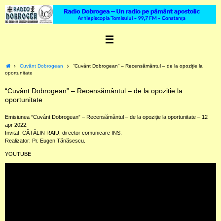
Skip
to
content
Home
Cuvânt Dobrogean
“Cuvânt Dobrogean” – Recensământul – de la opoziție la
oportunitate
“Cuvânt Dobrogean” – Recensământul – de la opoziție la
oportunitate
Emisiunea “Cuvânt Dobrogean” – Recensământul – de la opoziție la oportunitate – 12
apr 2022.
Invitat: CĂTĂLIN RAIU, director comunicare INS.
Realizator: Pr. Eugen Tănăsescu.
YOUTUBE