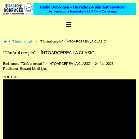
Skip
to
content
Home
Tânărul creştin
“Tânărul creştin” – ÎNTOARCEREA LA CLASICI
“Tânărul creştin” – ÎNTOARCEREA LA CLASICI
Emisiunea “Tânărul creştin” – ÎNTOARCEREA LA CLASICI – 24 feb. 2023.
Realizator: Eduard Mindirigiu.
YOUTUBE