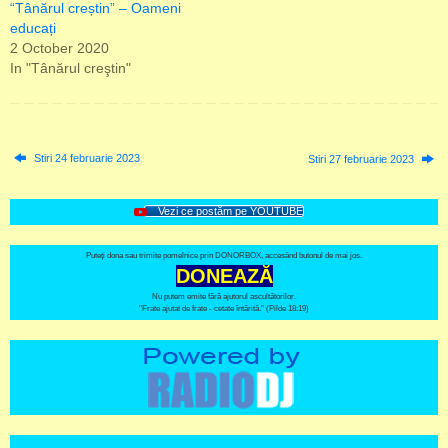
“Tânărul creștin” – Oameni
educați
2 October 2020
In "Tânărul creştin"
Stiri 24 februarie 2023
Stiri 27 februarie 2023
Vezi ce postăm pe YOUTUBE
Puteți dona sau trimite pomelnice prin DONORBOX, accesând butonul de mai jos.
DONEAZĂ
Nu putem emite fără ajutorul ascultătorilor.
"Frate ajutat de frate - cetate întărită." (Pilde 18:19)