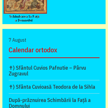
7 August
Calendar ortodox
✝) Sfântul Cuvios Pafnutie – Pârvu
Zugravul
✝) Sfânta Cuvioasă Teodora de la Sihla
După-prăznuirea Schimbării la Față a
Domnului