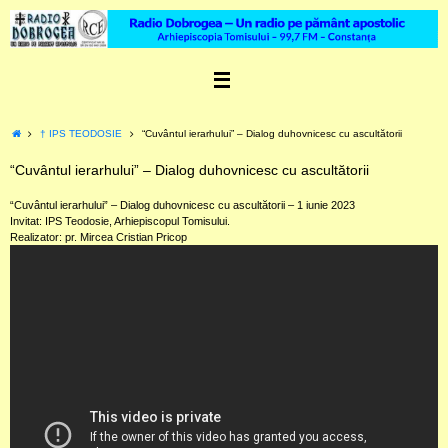
Skip
to
content
Home
† IPS TEODOSIE
“Cuvântul ierarhului” – Dialog duhovnicesc cu ascultătorii
“Cuvântul ierarhului” – Dialog duhovnicesc cu ascultătorii
“Cuvântul ierarhului” – Dialog duhovnicesc cu ascultătorii – 1 iunie 2023
Invitat: IPS Teodosie, Arhiepiscopul Tomisului.
Realizator: pr. Mircea Cristian Pricop