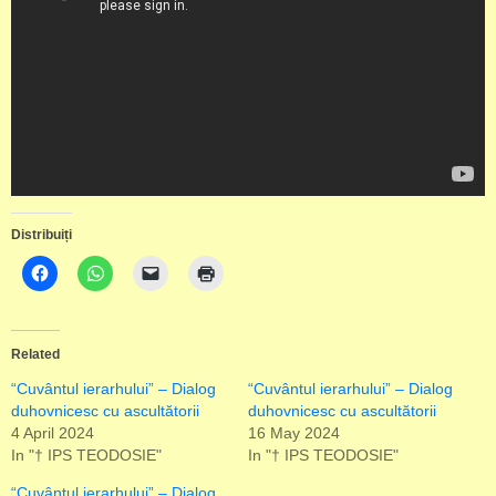
Distribuiți
Related
“Cuvântul ierarhului” – Dialog
“Cuvântul ierarhului” – Dialog
duhovnicesc cu ascultătorii
duhovnicesc cu ascultătorii
4 April 2024
16 May 2024
In "† IPS TEODOSIE"
In "† IPS TEODOSIE"
“Cuvântul ierarhului” – Dialog