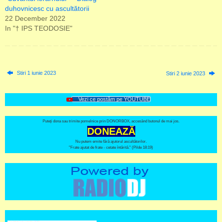
duhovnicesc cu ascultătorii
22 December 2022
In "† IPS TEODOSIE"
Stiri 1 iunie 2023
Stiri 2 iunie 2023
Vezi ce postăm pe YOUTUBE
Puteți dona sau trimite pomelnice prin DONORBOX, accesând butonul de mai jos.
DONEAZĂ
Nu putem emite fără ajutorul ascultătorilor.
"Frate ajutat de frate - cetate întărită." (Pilde 18:19)