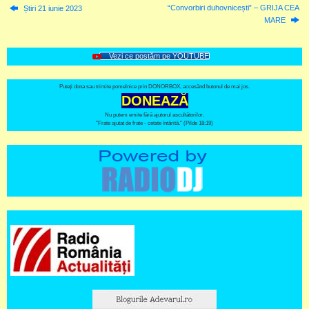
“Convorbiri duhovnicești” – GRIJA CEA
Știri 21 iunie 2023
MARE
Vezi ce postăm pe YOUTUBE
Puteți dona sau trimite pomelnice prin DONORBOX, accesând butonul de mai jos.
DONEAZĂ
Nu putem emite fără ajutorul ascultătorilor.
"Frate ajutat de frate - cetate întărită." (Pilde 18:19)