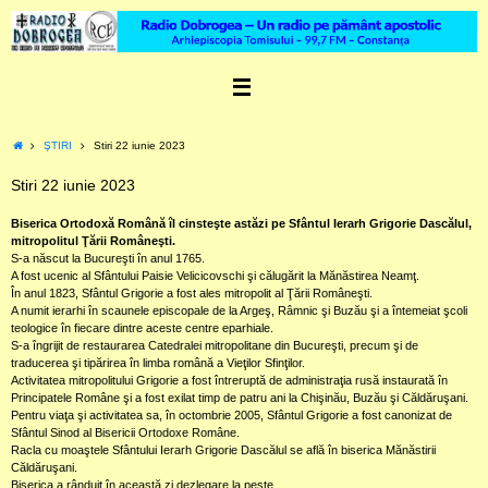
Skip
to
content
Home
ŞTIRI
Stiri 22 iunie 2023
Stiri 22 iunie 2023
Biserica Ortodoxă Română îl cinsteşte astăzi pe Sfântul Ierarh Grigorie Dascălul,
mitropolitul Ţării Româneşti.
S-a născut la Bucureşti în anul 1765.
A fost ucenic al Sfântului Paisie Velicicovschi şi călugărit la Mănăstirea Neamţ.
În anul 1823, Sfântul Grigorie a fost ales mitropolit al Ţării Româneşti.
A numit ierarhi în scaunele episcopale de la Argeş, Râmnic şi Buzău şi a întemeiat şcoli
teologice în fiecare dintre aceste centre eparhiale.
S-a îngrijit de restaurarea Catedralei mitropolitane din Bucureşti, precum şi de
traducerea şi tipărirea în limba română a Vieţilor Sfinţilor.
Activitatea mitropolitului Grigorie a fost întreruptă de administraţia rusă instaurată în
Principatele Române şi a fost exilat timp de patru ani la Chişinău, Buzău şi Căldăruşani.
Pentru viaţa şi activitatea sa, în octombrie 2005, Sfântul Grigorie a fost canonizat de
Sfântul Sinod al Bisericii Ortodoxe Române.
Racla cu moaştele Sfântului Ierarh Grigorie Dascălul se află în biserica Mănăstirii
Căldăruşani.
Biserica a rânduit în această zi dezlegare la pește.