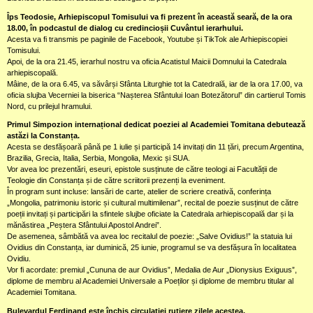
Îps Teodosie, Arhiepiscopul Tomisului va fi prezent în această seară, de la ora
18.00, în podcastul de dialog cu credincioșii Cuvântul ierarhului.
Acesta va fi transmis pe paginile de Facebook, Youtube și TikTok ale Arhiepiscopiei
Tomisului.
Apoi, de la ora 21.45, ierarhul nostru va oficia Acatistul Maicii Domnului la Catedrala
arhiepiscopală.
Mâine, de la ora 6.45, va săvârși Sfânta Liturghie tot la Catedrală, iar de la ora 17.00, va
oficia slujba Vecerniei la biserica “Nașterea Sfântului Ioan Botezătorul” din cartierul Tomis
Nord, cu prilejul hramului.
Primul Simpozion internațional dedicat poeziei al Academiei Tomitana debutează
astăzi la Constanța.
Acesta se desfășoară până pe 1 iulie și participă 14 invitați din 11 țări, precum Argentina,
Brazilia, Grecia, Italia, Serbia, Mongolia, Mexic și SUA.
Vor avea loc prezentări, eseuri, epistole susținute de către teologi ai Facultății de
Teologie din Constanța și de către scriitorii prezenți la eveniment.
În program sunt incluse: lansări de carte, atelier de scriere creativă, conferința
„Mongolia, patrimoniu istoric și cultural multimilenar”, recital de poezie susținut de către
poeții invitați și participări la sfintele slujbe oficiate la Catedrala arhiepiscopală dar și la
mănăstirea „Peștera Sfântului Apostol Andrei”.
De asemenea, sâmbătă va avea loc recitalul de poezie: „Salve Ovidius!” la statuia lui
Ovidius din Constanța, iar duminică, 25 iunie, programul se va desfășura în localitatea
Ovidiu.
Vor fi acordate: premiul „Cununa de aur Ovidius”, Medalia de Aur „Dionysius Exiguus”,
diplome de membru al Academiei Universale a Poeților și diplome de membru titular al
Academiei Tomitana.
Bulevardul Ferdinand este închis circulației rutiere zilele acestea.