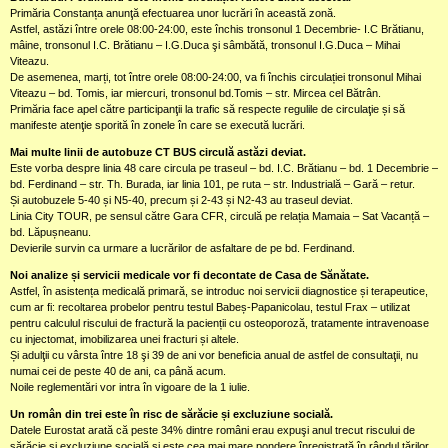
Primăria Constanța anunţă efectuarea unor lucrări în această zonă.
Astfel, astăzi între orele 08:00-24:00, este închis tronsonul 1 Decembrie- I.C Brătianu,
mâine, tronsonul I.C. Brătianu – I.G.Duca şi sâmbătă, tronsonul I.G.Duca – Mihai
Viteazu.
De asemenea, marți, tot între orele 08:00-24:00, va fi închis circulației tronsonul Mihai
Viteazu – bd. Tomis, iar miercuri, tronsonul bd.Tomis – str. Mircea cel Bătrân.
Primăria face apel către participanţii la trafic să respecte regulile de circulaţie și să
manifeste atenţie sporită în zonele în care se execută lucrări.
Mai multe linii de autobuze CT BUS circulă astăzi deviat.
Este vorba despre linia 48 care circula pe traseul – bd. I.C. Brătianu – bd. 1 Decembrie –
bd. Ferdinand – str. Th. Burada, iar linia 101, pe ruta – str. Industrială – Gară – retur.
Și autobuzele 5-40 și N5-40, precum și 2-43 și N2-43 au traseul deviat.
Linia City TOUR, pe sensul către Gara CFR, circulă pe relația Mamaia – Sat Vacanță –
bd. Lăpușneanu.
Devierile survin ca urmare a lucrărilor de asfaltare de pe bd. Ferdinand.
Noi analize și servicii medicale vor fi decontate de Casa de Sănătate.
Astfel, în asistența medicală primară, se introduc noi servicii diagnostice și terapeutice,
cum ar fi: recoltarea probelor pentru testul Babeș-Papanicolau, testul Frax – utilizat
pentru calculul riscului de fractură la pacienții cu osteoporoză, tratamente intravenoase
cu injectomat, imobilizarea unei fracturi și altele.
Și adulţii cu vârsta între 18 şi 39 de ani vor beneficia anual de astfel de consultaţii, nu
numai cei de peste 40 de ani, ca până acum.
Noile reglementări vor intra în vigoare de la 1 iulie.
Un român din trei este în risc de sărăcie și excluziune socială.
Datele Eurostat arată că peste 34% dintre români erau expuşi anul trecut riscului de
sărăcie şi excluziune socială și este cea mai mare pondere înregistrată în rândul ţărilor