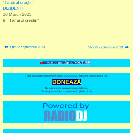
“Tânărul creştin” –
DIZIDENȚII
10 March 2023
In "Tânărul creştin"
Știri 22 septembrie 2023
Știri 25 septembrie 2023
Vezi ce postăm pe YOUTUBE
Puteți dona sau trimite pomelnice prin DONORBOX, accesând butonul de mai jos.
DONEAZĂ
Nu putem emite fără ajutorul ascultătorilor.
"Frate ajutat de frate - cetate întărită." (Pilde 18:19)