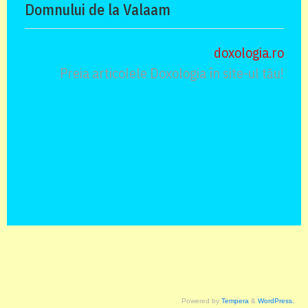
Domnului de la Valaam
doxologia.ro
Preia articolele Doxologia în site-ul tău!
Powered by
Tempera
&
WordPress.