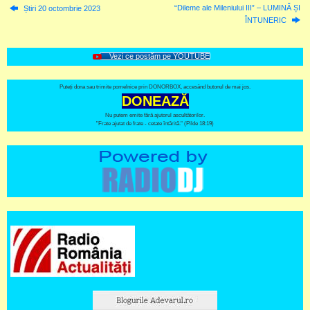
“Dileme ale Mileniului III” – LUMINĂ ȘI
Știri 20 octombrie 2023
ÎNTUNERIC
Vezi ce postăm pe YOUTUBE
Puteți dona sau trimite pomelnice prin DONORBOX, accesând butonul de mai jos.
DONEAZĂ
Nu putem emite fără ajutorul ascultătorilor.
"Frate ajutat de frate - cetate întărită." (Pilde 18:19)