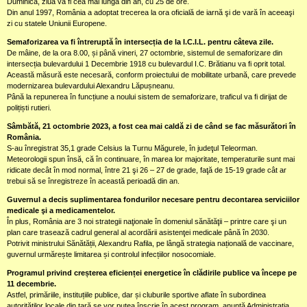
Duminică, ziua va fi cea mai lungă din an, cu 25 de ore.
Din anul 1997, România a adoptat trecerea la ora oficială de iarnă şi de vară în aceeaşi
zi cu statele Uniunii Europene.
Semaforizarea va fi întreruptă în intersecția de la I.C.I.L. pentru câteva zile.
De mâine, de la ora 8.00, și până vineri, 27 octombrie, sistemul de semaforizare din
intersecția bulevardului 1 Decembrie 1918 cu bulevardul I.C. Brătianu va fi oprit total.
Această măsură este necesară, conform proiectului de mobilitate urbană, care prevede
modernizarea bulevardului Alexandru Lăpușneanu.
Până la repunerea în funcțiune a noului sistem de semaforizare, traficul va fi dirijat de
polițiști rutieri.
Sâmbătă, 21 octombrie 2023, a fost cea mai caldă zi de când se fac măsurători în
România.
S-au înregistrat 35,1 grade Celsius la Turnu Măgurele, în judeţul Teleorman.
Meteorologii spun însă, că în continuare, în marea lor majoritate, temperaturile sunt mai
ridicate decât în mod normal, între 21 şi 26 – 27 de grade, faţă de 15-19 grade cât ar
trebui să se înregistreze în această perioadă din an.
Guvernul a decis suplimentarea fondurilor necesare pentru decontarea serviciilor
medicale şi a medicamentelor.
În plus, România are 3 noi strategii naţionale în domeniul sănătăţii – printre care şi un
plan care trasează cadrul general al acordării asistenţei medicale până în 2030.
Potrivit ministrului Sănătății, Alexandru Rafila, pe lângă strategia națională de vaccinare,
guvernul urmărește limitarea și controlul infecțiilor nosocomiale.
Programul privind creșterea eficienței energetice în clădirile publice va începe pe
11 decembrie.
Astfel, primăriile, instituțiile publice, dar și cluburile sportive aflate în subordinea
autorităților locale din țară se vor putea înscrie în acest program, anunță Administrația