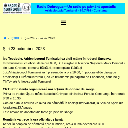
Skip
to
content
Home
ŞTIRI
Știri 23 octombrie 2023
Știri 23 octombrie 2023
Îps Teodosie, Arhiepiscopul Tomisului va sluji mâine în județul Suceava.
Ierarhul nostru va oficia, de la ora 8.00, Sf. Liturghie la biserica Nașterea Maicii Domnului
din satul Gropeni, comuna Bălcăuți, protopopiatul Rădăuți.
Joi, Arhiepiscopul Tomisului va fi prezent de la ora 18.00, în podcastul de dialog cu
credincioșii Cuvântul ierarhului, ce va fi transmis pe paginile de Facebook, Youtube și
TikTok ale Arhiepiscopiei Tomisului.
CRTS Constanța organizează noi acţiuni de donare de sânge.
Prima se va desfășura mâine la sediul Chimpex din incinta Portului Constanța, între orele
8.30 și 13.30.
Cea de a doua acțiune va avea loc sâmbătă în același interval orar, la Sala de Sport din
localitatea 23 August.
Este nevoie de donatori din toate grupele de sânge.
România va trece la ora oficială de iarnă.
Astfel, în noaptea de sâmbătă spre duminică, ora 4.00 va deveni ora 3.00.