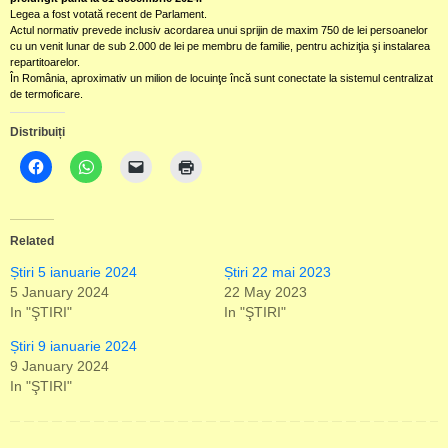
Legea a fost votată recent de Parlament.
Actul normativ prevede inclusiv acordarea unui sprijin de maxim 750 de lei persoanelor
cu un venit lunar de sub 2.000 de lei pe membru de familie, pentru achiziţia şi instalarea
repartitoarelor.
În România, aproximativ un milion de locuinţe încă sunt conectate la sistemul centralizat
de termoficare.
Distribuiți
Related
Știri 5 ianuarie 2024
Știri 22 mai 2023
5 January 2024
22 May 2023
In "ŞTIRI"
In "ŞTIRI"
Știri 9 ianuarie 2024
9 January 2024
In "ŞTIRI"