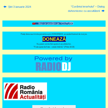
“Cuvântul ierarhului” – Dialog
Știri 3 ianuarie 2024
duhovnicesc cu ascultătorii
Vezi ce postăm pe YOUTUBE
Puteți dona sau trimite pomelnice prin DONORBOX, accesând butonul de mai jos.
DONEAZĂ
Nu putem emite fără ajutorul ascultătorilor.
"Frate ajutat de frate - cetate întărită." (Pilde 18:19)