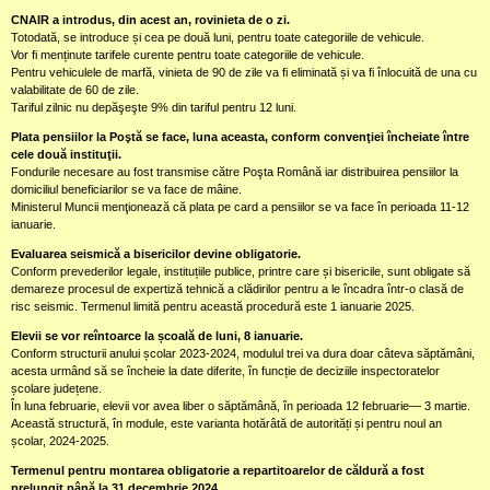
CNAIR a introdus, din acest an, rovinieta de o zi.
Totodată, se introduce și cea pe două luni, pentru toate categoriile de vehicule.
Vor fi menținute tarifele curente pentru toate categoriile de vehicule.
Pentru vehiculele de marfă, vinieta de 90 de zile va fi eliminată și va fi înlocuită de una cu
valabilitate de 60 de zile.
Tariful zilnic nu depăşeşte 9% din tariful pentru 12 luni.
Plata pensiilor la Poştă se face, luna aceasta, conform convenţiei încheiate între
cele două instituţii.
Fondurile necesare au fost transmise către Poşta Română iar distribuirea pensiilor la
domiciliul beneficiarilor se va face de mâine.
Ministerul Muncii menţionează că plata pe card a pensiilor se va face în perioada 11-12
ianuarie.
Evaluarea seismică a bisericilor devine obligatorie.
Conform prevederilor legale, instituțiile publice, printre care și bisericile, sunt obligate să
demareze procesul de expertiză tehnică a clădirilor pentru a le încadra într-o clasă de
risc seismic. Termenul limită pentru această procedură este 1 ianuarie 2025.
Elevii se vor reîntoarce la școală de luni, 8 ianuarie.
Conform structurii anului școlar 2023-2024, modulul trei va dura doar câteva săptămâni,
acesta urmând să se încheie la date diferite, în funcție de deciziile inspectoratelor
școlare județene.
În luna februarie, elevii vor avea liber o săptămână, în perioada 12 februarie— 3 martie.
Această structură, în module, este varianta hotărâtă de autorități și pentru noul an
școlar, 2024-2025.
Termenul pentru montarea obligatorie a repartitoarelor de căldură a fost
prelungit până la 31 decembrie 2024.