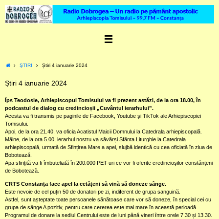
Skip
to
content
Home
ŞTIRI
Știri 4 ianuarie 2024
Știri 4 ianuarie 2024
Îps Teodosie, Arhiepiscopul Tomisului va fi prezent astăzi, de la ora 18.00, în
podcastul de dialog cu credincioșii „Cuvântul ierarhului”.
Acesta va fi transmis pe paginile de Facebook, Youtube și TikTok ale Arhiepiscopiei
Tomisului.
Apoi, de la ora 21.40, va oficia Acatistul Maicii Domnului la Catedrala arhiepiscopală.
Mâine, de la ora 5.00, ierarhul nostru va săvârși Sfânta Liturghie la Catedrala
arhiepiscopală, urmată de Sfințirea Mare a apei, slujbă identică cu cea oficiată în ziua de
Bobotează.
Apa sfințită va fi îmbuteliată în 200.000 PET-uri ce vor fi oferite credincioșilor constănțeni
de Bobotează.
CRTS Constanța face apel la cetățeni să vină să doneze sânge.
Este nevoie de cel puțin 50 de donatori pe zi, indiferent de grupa sanguină.
Astfel, sunt așteptate toate persoanele sănătoase care vor să doneze, în special cei cu
grupa de sânge A pozitiv, pentru care cererea este mai mare în această perioadă.
Programul de donare la sediul Centrului este de luni până vineri între orele 7.30 și 13.30.