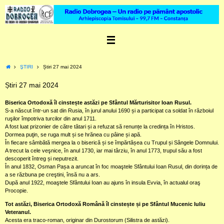
Skip
to
content
Home
ŞTIRI
Știri 27 mai 2024
Știri 27 mai 2024
Biserica Ortodoxă îl cinstește astăzi pe Sfântul Mărturisitor Ioan Rusul.
S-a născut într-un sat din Rusia, în jurul anului 1690 și a participat ca soldat în războiul
ruşilor împotriva turcilor din anul 1711.
A fost luat prizonier de către tătari și a refuzat să renunțe la credința în Hristos.
Dormea puţin, se ruga mult și se hrănea cu pâine și apă.
În fiecare sâmbătă mergea la o biserică și se împărtășea cu Trupul și Sângele Domnului.
A trecut la cele veşnice, în anul 1730, iar mai târziu, în anul 1773, trupul său a fost
descoperit întreg și neputrezit.
În anul 1832, Osman Pașa a aruncat în foc moaştele Sfântului Ioan Rusul, din dorința de
a se răzbuna pe creştini, însă nu a ars.
După anul 1922, moaştele Sfântului Ioan au ajuns în insula Evvia, în actualul oraş
Procopie.
Tot astăzi, Biserica Ortodoxă Română îl cinstește și pe Sfântul Mucenic Iuliu
Veteranul.
Acesta era traco-roman, originar din Durostorum (Silistra de astăzi).