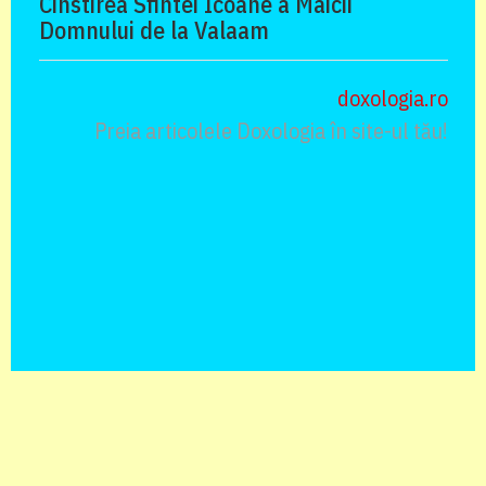
Cinstirea Sfintei Icoane a Maicii
Domnului de la Valaam
doxologia.ro
Preia articolele Doxologia în site-ul tău!