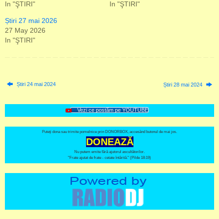
In "ŞTIRI"
In "ŞTIRI"
Știri 27 mai 2026
27 May 2026
In "ŞTIRI"
Știri 24 mai 2024
Știri 28 mai 2024
Vezi ce postăm pe YOUTUBE
Puteți dona sau trimite pomelnice prin DONORBOX, accesând butonul de mai jos.
DONEAZĂ
Nu putem emite fără ajutorul ascultătorilor.
"Frate ajutat de frate - cetate întărită." (Pilde 18:19)