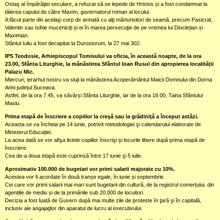
Ostaş al împărăţiei seculare, a refuzat să se lepede de Hristos și a fost condamnat la
tăierea capului de către Maxim, guvernatorul roman al locului.
A făcut parte din acelaşi corp de armată cu alţi mărturisitori de seamă, precum Pasicrat,
Valentin sau Isihie muceniciți și ei în marea persecuţie de pe vremea lui Dioclețian și
Maximian.
Sfântul Iuliu a fost decapitat la Durostorum, la 27 mai 302.
IPS Teodosie, Arhiepiscopul Tomisului va oficia, în această noapte, de la ora
23.00, Sfânta Liturghie, la mănăstirea Sfântul Ioan Rusul din apropierea localității
Palazu Mic.
Miercuri, ierarhul nostru va sluji la mănăstirea Acoperământul Maicii Domnului din Dorna
Arini județul Suceava.
Astfel, de la ora 7.45, va săvârși Sfânta Liturghie, iar de la ora 18.00, Taina Sfântului
Maslu.
Prima etapă de înscriere a copiilor la creşă sau la grădiniţă a început astăzi.
Aceasta se va încheia pe 14 iunie, potrivit metodologiei şi calendarului elaborate de
Ministerul Educației.
La acea dată se vor afişa listele copiilor înscrişi şi locurile libere după prima etapă de
înscriere.
Cea de-a doua etapă este cuprinsă între 17 iunie şi 5 iulie.
Aproximativ 100.000 de bugetari vor primi salarii majorate cu 10%.
Acestea vor fi acordate în două tranșe egale, în iunie și septembrie.
Cei care vor primi salarii mai mari sunt bugetarii din cultură, de la registrul comerțului, din
agențiile de mediu și de la primăriile sub 20.000 de locuitori.
Decizia a fost luată de Guvern după mai multe zile de proteste în ţară şi în capitală,
inclusiv ale angajaţilor din aparatul de lucru al executivului.