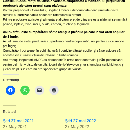
Consiliul Concurenţei va lansa o variantă simplificată a Monitorului preţurilor cu
produsele ale căror preţuri sunt plafonate.
Potrivit preşedintelui Consiliului, Bogdan Chirițoiu, deocamdată doar jumătate dintre
retaileri au furnizat datele necesare referitoare la preţuri.
Printre produsele agricole şi alimentare al căror preţ de vânzare este plafonat se numără
pâinea, laptele, făina, uleiul, ouăle, carnea, fructele și legumele.
ANPC sfătuiește cumpărătorii să fie atenți la jucăriile pe care le vor oferi copiilor
de 1 iunie.
Astfel, sunt de evitat produsele cu părți mici pentru copiii sub 3 ani pentru că cei mici le
pot înghiți.
Cumpărătorii pot alege, în schimb, jucării potrivite vârstei copiilor și să se asigure că
acestea vin cu instrucțiuni de folosire în limba română.
Anii trecuți, inspectorii ANPC au descoperit în urma unor controale, jucării periculoase
pentru cei mici – pistoale cu bile, jucării de tip Yo-yo cu șnur și umplute cu lichid toxic și
jucării de pluș la care nu era specificată grupa de vârstă.
Distribuiți
Related
Știri 27 mai 2021
Știri 27 mai 2022
27 May 2021
27 May 2022