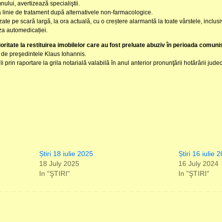
nului, avertizează specialiştii.
a linie de tratament după alternativele non-farmacologice.
te pe scară largă, la ora actuală, cu o creștere alarmantă la toate vârstele, inclusiv 
za autome­dicației.
ioritate la restituirea imobilelor care au fost preluate abuziv în perioada comuni
de preşedintele Klaus Iohannis.
prin raportare la grila notarială valabilă în anul anterior pronunţării hotărârii judec
Știri 18 iulie 2025
Știri 16 iulie 
18 July 2025
16 July 2024
In "ŞTIRI"
In "ŞTIRI"