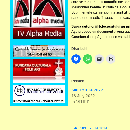
care se confruntă cu tulburări ale som
Melatonina trebuie utilizată ca a dou
Suplimentele cu melatonină sunt utiliza
partea unui medic, în special din cau
Supravieţuitorii Holocaustului au pr
Așa prevede un document promulgat 
Cuantumul despăgubirilor se va stabili 
Distribuiți
Related
Stiri 18 iulie 2022
18 July 2022
In "ŞTIRI"
Știri 16 iulie 2024