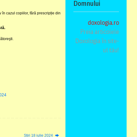
Domnului
în cazul copiilor, fără prescripție din
doxologia.ro
stă.
Preia articolele
ătoreşti.
Doxologia în site-
ul tău!
2024
Știri 18 iulie 2024