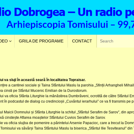
VDEO
GRILA DE PROGRAME
CONTACT
i va sluji în această seară în localitatea Topraisar.
nțire a cantinei sociale și Taina Sfântului Maslu la parohia „Sfinții Arhangheli Mihail 
a cinsti pe Sfântul Mucenic Emilian de la Durostorum.
ului va oficia Sfânta Liturghie la mănăstirea Dumbrăveni, ocrotită de către Sfântul E
ent în podcastul de dialog cu credincioșii „Cuvântul ierarhului” ce va fi transmis pe
tul Maicii Domnului și Sfânta Liturghie la schitul „Sfântul Serafim de Sarov”, din apro
xă cinstește Aflarea moaștelor Sfântului Cuvios Serafim de Sarov.
osie va oficia slujba de pomenire a părintelui Arsenie Papacioc, care a trecut la Dom
 Tomisului va săvârși Taina Sfântului Maslu la biserica „Sfântul Ilie Tesviteanul” din 