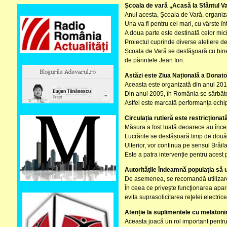
Școala de vară „Acasă la Sfântul Vas
Anul acesta, Școala de Vară, organiza
Una va fi pentru cei mari, cu vârste î
A doua parte este destinată celor mici
Proiectul cuprinde diverse ateliere de
Școala de Vară se desfăşoară cu bine
de părintele Jean Ion.
Astăzi este Ziua Națională a Donator
Aceasta este organizată din anul 2014
Din anul 2005, în România se sărbător
Astfel este marcată performanţa echip
Circulația rutieră este restricțion
Măsura a fost luată deoarece au încep
Lucrările se desfășoară timp de două l
Ulterior, vor continua pe sensul Brăil
Este a patra intervenție pentru acest 
Autorităţile îndeamnă populaţia să u
De asemenea, se recomandă utilizarea
În ceea ce priveşte funcţionarea apar
evita suprasolicitarea reţelei electrice
Atenție la suplimentele cu melatoni
Aceasta joacă un rol important pentru 