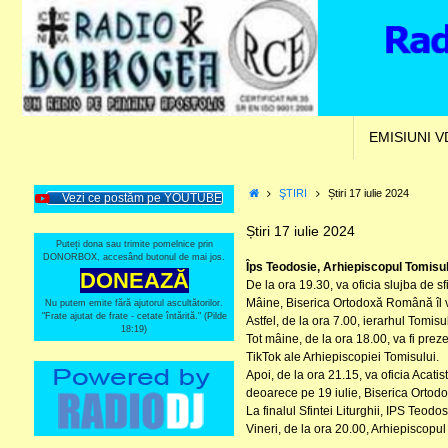
Skip
to
content
Skip
EMISIUNI 
to
content
Home
ŞTIRI
Știri 17 iulie 2024
Vezi ce postăm pe YOUTUBE
Știri 17 iulie 2024
Puteți dona sau trimite pomelnice prin
DONORBOX, accesând butonul de mai jos.
Îps Teodosie, Arhiepiscopul Tomisulu
DONEAZĂ
De la ora 19.30, va oficia slujba de sfi
Mâine, Biserica Ortodoxă Română îl v
Nu putem emite fără ajutorul ascultătorilor.
"Frate ajutat de frate - cetate întărită." (Pilde
Astfel, de la ora 7.00, ierarhul Tomis
18:19)
Tot mâine, de la ora 18.00, va fi prez
TikTok ale Arhiepiscopiei Tomisului.
Apoi, de la ora 21.15, va oficia Acatis
deoarece pe 19 iulie, Biserica Ortodo
La finalul Sfintei Liturghii, IPS Teod
Vineri, de la ora 20.00, Arhiepiscopul