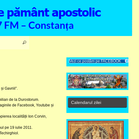
Search for:
Search
Vezi ce postăm pe FACEBOOK
și Gavriil”.
milian de la Durostorum.
Calendarul zilei
 paginile de Facebook, Youtube și
pierea localității Ion Corvin,
nul pe 19 iulie 2011.
Techirghiol.