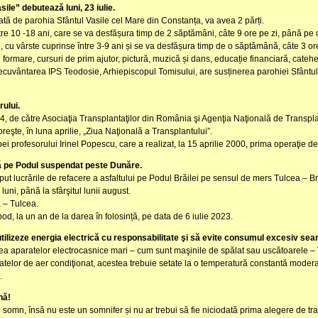
ile” debutează luni, 23 iulie.
tă de parohia Sfântul Vasile cel Mare din Constanța, va avea 2 părți.
ntre 10 -18 ani, care se va desfășura timp de 2 săptămâni, câte 9 ore pe zi, până pe
, cu vârste cuprinse între 3-9 ani și se va desfășura timp de o săptămână, câte 3 or
 formare, cursuri de prim ajutor, pictură, muzică și dans, educație financiară, catehe
cuvântarea IPS Teodosie, Arhiepiscopul Tomisului, are susținerea parohiei Sfântul
ului.
, de către Asociaţia Transplantaţilor din România şi Agenţia Naţională de Transpla
eşte, în luna aprilie, „Ziua Naţională a Transplantului”.
ei profesorului Irinel Popescu, care a realizat, la 15 aprilie 2000, prima operaţie 
ată pe Podul suspendat peste Dunăre.
ut lucrările de refacere a asfaltului pe Podul Brăilei pe sensul de mers Tulcea – Bră
uni, până la sfârşitul lunii august.
a – Tulcea.
pod, la un an de la darea în folosință, pe data de 6 iulie 2023.
tilizeze energia electrică cu responsabilitate şi să evite consumul excesiv seara
 aparatelor electrocasnice mari – cum sunt maşinile de spălat sau uscătoarele – în
atelor de aer condiţionat, acestea trebuie setate la o temperatură constantă moder
.
nă!
somn, însă nu este un somnifer și nu ar trebui să fie niciodată prima alegere de tra