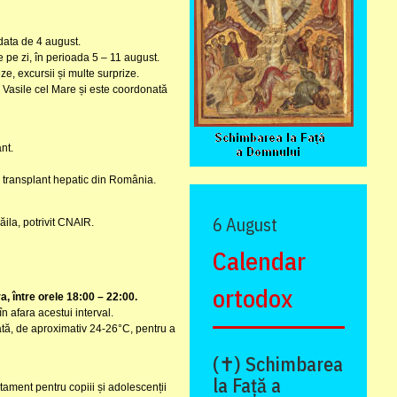
 data de 4 august.
e pe zi, în perioada 5 – 11 august.
ze, excursii și multe surprize.
 Vasile cel Mare și este coordonată
nt.
de transplant hepatic din România.
6 August
ila, potrivit CNAIR.
Calendar
ortodox
, între orele 18:00 – 22:00.
 afara acestui interval.
ată, de aproximativ 24-26°C, pentru a
(✝) Schimbarea
la Față a
tament pentru copiii și adolescenții