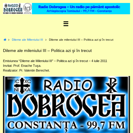
Skip
to
content
Home
Dileme ale Mileniului III
Dileme ale mileniului III – Politica azi şi în trecut
Dileme ale mileniului III – Politica azi şi în trecut
Emisiunea “Dileme ale Mileniului III″ – Politica azi şi în trecut – 4 iulie 2011
Invitat: Prof. Enache Tuşa.
Realizator: Pr. Valentin Berechet.
Video
Download File
Player