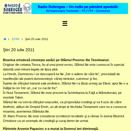
Skip
to
content
Home
ŞTIRI
Ştiri 20 iulie 2011
Ştiri 20 iulie 2011
Biserica ortodoxă cinsteşte astăzi pe Sfântul Prooroc Ilie Tesviteanul.
Originar din cetatea Tesva, fiu al unui preot evreu, Sfântul Ilie este cunoscut în special
datorită unei minuni legate de lipsa ploii.
La Horeb, Dumnezeu i se descoperă lui Ilie „într-o adiere de vânt lin”, precedată de
manifestări ale puterii dumnezeieşti: vârtej nimicitor, cutremur şi foc.
Înainte de sfârşitul misiunii sale profetice, Sfântul Ilie l-a lăsat urmaş pe Elisei, apoi Ilie s-a
înălţat la cer într-un „car cu cai de foc”.
În Noul Testament, Sfântul Ilie este prezent la Schimbarea la Faţă a Mântuitorului, pe
muntele Tabor.
Sfântul Ilie va veni la sfârşitul veacurilor, va propovădui credinţa şi va fi ucis de către
Antihrist, alături de Dreptul Enoh, un alt drept al Vechiului Testament care nu a cunoscut
moartea, asemenea Sfântului Ilie.
Sf. Mare Prooroc Ilie este considerat ocrotitorul recoltelor şi a rămas în istoria Bisericii
Ortodoxe ca un exemplu de credinţă şi curaj demn de urmat.
Părintele Arsenie Papacioc s-a mutat la Domnul ieri dimineaţă.