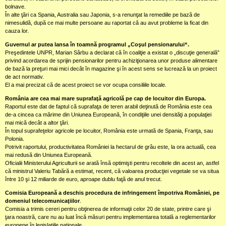
bolnave.
În alte ţări ca Spania, Australia sau Japonia, s-a renunţat la remediile pe bază de
nimesulidă, după ce mai multe persoane au raportat că au avut probleme la ficat din
cauza lor.
Guvernul ar putea lansa în toamnă programul „Coşul pensionarului“.
Preşedintele UNPR, Marian Sârbu a declarat că în coaliţie a existat o „discuţie generală”
privind acordarea de sprijin pensionarilor pentru achiziţionarea unor produse alimentare
de bază la preţuri mai mici decât în magazine şi în acest sens se lucrează la un proiect
de act normativ.
El a mai precizat că de acest proiect se vor ocupa consiliile locale.
România are cea mai mare suprafaţă agricolă pe cap de locuitor din Europa.
Raportul este dat de faptul că suprafaţa de teren arabil deţinută de România este cea
de-a cincea ca mărime din Uniunea Europeană, în condiţiile unei densităţi a populaţiei
mai mică decât a altor ţări.
În topul suprafeţelor agricole pe locuitor, România este urmată de Spania, Franţa, sau
Polonia.
Potrivit raportului, productivitatea României la hectarul de grâu este, la ora actuală, cea
mai redusă din Uniunea Europeană.
Oficialii Ministerului Agriculturii se arată însă optimişti pentru recoltele din acest an, astfel
că ministrul Valeriu Tabără a estimat, recent, că valoarea producţiei vegetale se va situa
între 10 şi 12 miliarde de euro, aproape dublu faţă de anul trecut.
Comisia Europeană a deschis procedura de infringement împotriva României, pe
domeniul telecomunicaţiilor
.
Comisia a trimis cereri pentru obţinerea de informaţii celor 20 de state, printre care şi
ţara noastră, care nu au luat încă măsuri pentru implementarea totală a reglementarilor
europene în legislaţiile naţionale.