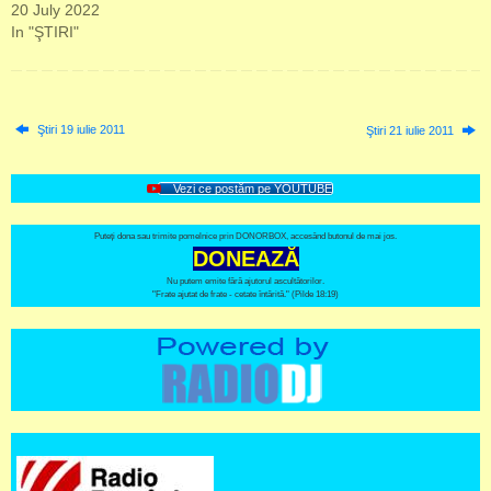
20 July 2022
In "ŞTIRI"
Ştiri 19 iulie 2011
Ştiri 21 iulie 2011
Vezi ce postăm pe YOUTUBE
Puteți dona sau trimite pomelnice prin DONORBOX, accesând butonul de mai jos.
DONEAZĂ
Nu putem emite fără ajutorul ascultătorilor.
"Frate ajutat de frate - cetate întărită." (Pilde 18:19)