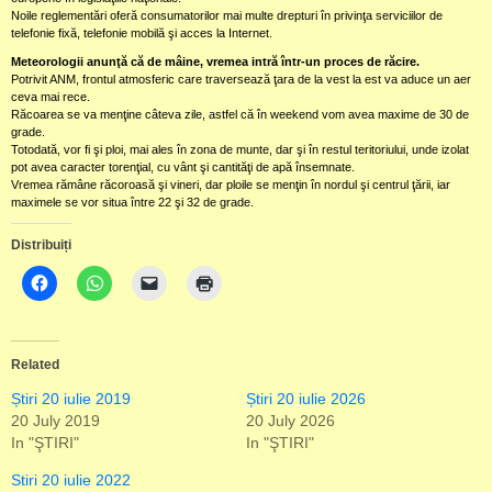
Noile reglementări oferă consumatorilor mai multe drepturi în privinţa serviciilor de
telefonie fixă, telefonie mobilă şi acces la Internet.
Meteorologii anunţă că de mâine, vremea intră într-un proces de răcire.
Potrivit ANM, frontul atmosferic care traversează ţara de la vest la est va aduce un aer
ceva mai rece.
Răcoarea se va menţine câteva zile, astfel că în weekend vom avea maxime de 30 de
grade.
Totodată, vor fi şi ploi, mai ales în zona de munte, dar şi în restul teritoriului, unde izolat
pot avea caracter torenţial, cu vânt şi cantităţi de apă însemnate.
Vremea rămâne răcoroasă şi vineri, dar ploile se menţin în nordul şi centrul ţării, iar
maximele se vor situa între 22 şi 32 de grade.
Distribuiți
Related
Știri 20 iulie 2019
Știri 20 iulie 2026
20 July 2019
20 July 2026
In "ŞTIRI"
In "ŞTIRI"
Stiri 20 iulie 2022