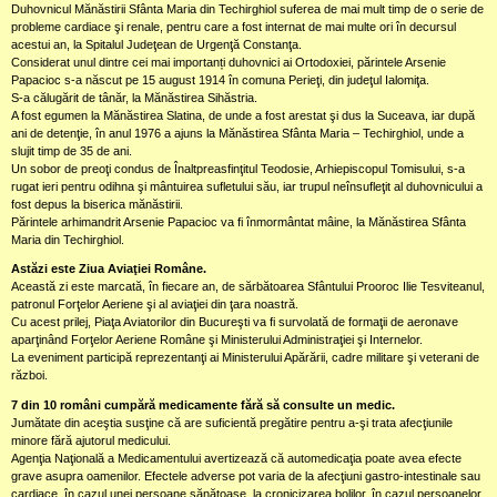
Duhovnicul Mănăstirii Sfânta Maria din Techirghiol suferea de mai mult timp de o serie de
probleme cardiace şi renale, pentru care a fost internat de mai multe ori în decursul
acestui an, la Spitalul Judeţean de Urgenţă Constanţa.
Considerat unul dintre cei mai importanți duhovnici ai Ortodoxiei, părintele Arsenie
Papacioc s-a născut pe 15 august 1914 în comuna Perieţi, din judeţul Ialomiţa.
S-a călugărit de tânăr, la Mănăstirea Sihăstria.
A fost egumen la Mănăstirea Slatina, de unde a fost arestat şi dus la Suceava, iar după
ani de detenţie, în anul 1976 a ajuns la Mănăstirea Sfânta Maria – Techirghiol, unde a
slujit timp de 35 de ani.
Un sobor de preoţi condus de Înaltpreasfinţitul Teodosie, Arhiepiscopul Tomisului, s-a
rugat ieri pentru odihna şi mântuirea sufletului său, iar trupul neînsufleţit al duhovnicului a
fost depus la biserica mănăstirii.
Părintele arhimandrit Arsenie Papacioc va fi înmormântat mâine, la Mănăstirea Sfânta
Maria din Techirghiol.
Astăzi este Ziua Aviaţiei Române.
Această zi este marcată, în fiecare an, de sărbătoarea Sfântului Prooroc Ilie Tesviteanul,
patronul Forţelor Aeriene şi al aviaţiei din ţara noastră.
Cu acest prilej, Piaţa Aviatorilor din Bucureşti va fi survolată de formaţii de aeronave
aparţinând Forţelor Aeriene Române şi Ministerului Administraţiei şi Internelor.
La eveniment participă reprezentanţi ai Ministerului Apărării, cadre militare şi veterani de
război.
7 din 10 români cumpără medicamente fără să consulte un medic.
Jumătate din aceştia susţine că are suficientă pregătire pentru a-şi trata afecţiunile
minore fără ajutorul medicului.
Agenţia Naţională a Medicamentului avertizează că automedicaţia poate avea efecte
grave asupra oamenilor. Efectele adverse pot varia de la afecţiuni gastro-intestinale sau
cardiace, în cazul unei persoane sănătoase, la cronicizarea bolilor, în cazul persoanelor