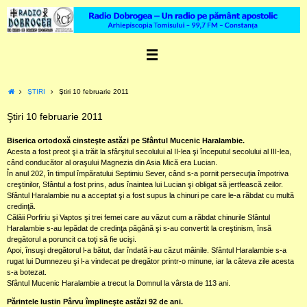
Skip
to
content
Home
ŞTIRI
Ştiri 10 februarie 2011
Ştiri 10 februarie 2011
Biserica ortodoxă cinsteşte astăzi pe Sfântul Mucenic Haralambie.
Acesta a fost preot şi a trăit la sfârşitul secolului al II-lea şi începutul secolului al III-lea,
când conducător al oraşului Magnezia din Asia Mică era Lucian.
În anul 202, în timpul împăratului Septimiu Sever, când s-a pornit persecuţia împotriva
creştinilor, Sfântul a fost prins, adus înaintea lui Lucian şi obligat să jertfească zeilor.
Sfântul Haralambie nu a acceptat şi a fost supus la chinuri pe care le-a răbdat cu multă
credinţă.
Călăii Porfiriu şi Vaptos şi trei femei care au văzut cum a răbdat chinurile Sfântul
Haralambie s-au lepădat de credinţa păgână şi s-au convertit la creştinism, însă
dregătorul a poruncit ca toţi să fie ucişi.
Apoi, însuşi dregătorul l-a bătut, dar îndată i-au căzut mâinile. Sfântul Haralambie s-a
rugat lui Dumnezeu şi l-a vindecat pe dregător printr-o minune, iar la câteva zile acesta
s-a botezat.
Sfântul Mucenic Haralambie a trecut la Domnul la vârsta de 113 ani.
Părintele Iustin Pârvu împlineşte astăzi 92 de ani.