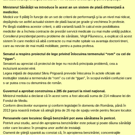
Ministerul Sănătăţii va introduce în acest an un sistem de plată diferenţiată a
medicilor.
Medicii vor fi plătiţi în funcţie de un set de criterii de performanţă şi la un nivel mai ridicat,
depăşindu-se astfel actualul sistem de plată bazat pe grade şi vechimea în profesie.
Pe lângă stabilirea acestor criterii, o altă variantă luată în calcul este posibilitatea
medicilor de a încheia contracte de prestări servicii medicale cu mai multe unităţi publice.
Consilierul prezidenţial pentru probleme de sănătate, Virgil Păunescu, a explicat că acest
sistem în care medicii să aibă contracte cu mai multe spitale va avantaja doctorii tineri,
care au nevoie de mai multă mobilitate, pentru a putea profesa.
Senatul a respins proiectul de lege privind înlocuirea termenului “rom” cu cel de
“ţigan”.
Senatorii au apreciat că proiectul de lege nu rezolvă principala problemă, cea a
incluziunii acestei etnii.
Legea iniţiată de deputatul Silviu Prigoană prevede înlocuirea în actele oficiale ale
instituţiilor statului a termenului de “rom” cu cel de “ţigan”, în scopul evitării confuziei care
s-ar putea crea cu denumirea de român.
Guvernul a aprobat construirea a 285 de parcuri la nivel naţional.
Ministrul mediului a declarat că în acest sens a fost alocată suma de 214 milioane lei din
Fondul de Mediu.
Conform directivelor europene şi conform legislaţiei în domeniu din România, până în
2013 ţara noastră trebuie să atingă ţinta de 26 mp de spaţiu verde pentru fiecare locuitor.
Persoanele care locuiesc lângă benzinării pot avea sănătatea în pericol.
Potrivit unui studiu, aerul din apropierea benzinăriilor este poluat şi poate dăuna sănătăţii
celor care locuiesc în preajma unor astfel de instalaţii.
Oamenii de ştiinţă spanioli au constat că, în apropierea benzinăriei, concentraţiile