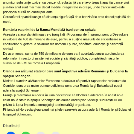
anumitor substanţe toxice, ca benzenul, substanţă care favorizează apariţia cancerului,
şi n-hexanul sunt mai mari decât mediile înregistrate în oraşe, unde traficul auto este
principala sursă de emisii poluante.
Cercetătorii spanioli susţin că distanţa sigură faţă de o benzinărie este de cel puţin 50 de
metri.
România va primi de la Banca Mondială bani pentru spitale.
Aceasta va acorda ţării noastre o tranşă din Programul de Împrumut pentru Dezvoltare
în valoare de 400 de milioane de euro, pentru a susţine măsurile de eficientizare a
cheltuielilor bugetare, a salariilor din domeniul public, sănătate, educaţie şi asistenţă
socială.
De asemenea, suma de 750 de milioane de euro va fi acordată pentru aprofundarea
reformelor în sectorul asistenţei sociale şi sănătăţii publice, completând măsurile
susţinute de FMI şi Comisia Europeană.
Olanda s-a alăturat statelor care sunt împotriva aderării României şi Bulgariei la
spaţiul Schengen.
Ministrul olandez al Afacerilor Europene a declarat că potrivit rapoartelor redactate de
Comisie, sunt prea multe puncte deficiente pentru ca România şi Bulgaria să poată
adera la spaţiul Schengen.
Franţa şi Germania au decis în luna decembrie să blocheze aderarea în acest an a
celor două state la spaţiul Schengen din cauza carenţelor Sofiei şi Bucureştiului cu
privire la lupta împotriva corupţiei şi a criminalităţii organizate.
Finlanda şi Norvegia şi-au exprimat şi ele rezervele asupra aderării României şi Bulgariei
la spaţiul Schengen.
Distribuiți