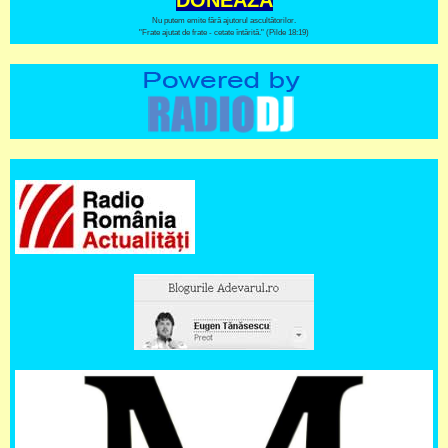
DONEAZĂ
Nu putem emite fără ajutorul ascultătorilor.
"Frate ajutat de frate - cetate întărită." (Pilde 18:19)