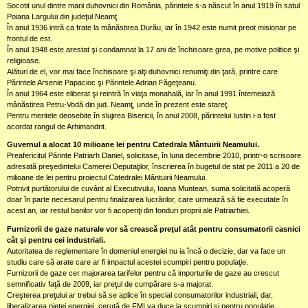
Socotit unul dintre marii duhovnici din România, părintele s-a născut în anul 1919 în satul
Poiana Largului din judeţul Neamţ.
În anul 1936 intră ca frate la mânăstirea Durău, iar în 1942 este numit preot misionar pe
frontul de est.
În anul 1948 este arestat şi condamnat la 17 ani de închisoare grea, pe motive politice şi
religioase.
Alături de el, vor mai face închisoare şi alţi duhovnici renumiţi din ţară, printre care
Părintele Arsenie Papacioc şi Părintele Adrian Făgeţeanu.
În anul 1964 este eliberat şi reintră în viaţa monahală, iar în anul 1991 întemeiază
mânăstirea Petru-Vodă din jud. Neamţ, unde în prezent este stareţ.
Pentru meritele deosebite în slujirea Bisericii, în anul 2008, părintelui Iustin i-a fost
acordat rangul de Arhimandrit.
Guvernul a alocat 10 milioane lei pentru Catedrala Mântuirii Neamului.
Preafericitul Părinte Patriarh Daniel, solicitase, în luna decembrie 2010, printr-o scrisoare
adresată preşedintelui Camerei Deputaţilor, înscrierea în bugetul de stat pe 2011 a 20 de
milioane de lei pentru proiectul Catedralei Mântuirii Neamului.
Potrivit purtătorului de cuvânt al Executivului, Ioana Muntean, suma solicitată acoperă
doar în parte necesarul pentru finalizarea lucrărilor, care urmează să fie executate în
acest an, iar restul banilor vor fi acoperiţi din fonduri proprii ale Patriarhiei.
Furnizorii de gaze naturale vor să crească preţul atât pentru consumatorii casnici
cât şi pentru cei industriali.
Autoritatea de reglementare în domeniul energiei nu ia încă o decizie, dar va face un
studiu care să arate care ar fi impactul acestei scumpiri pentru populaţie.
Furnizorii de gaze cer majorarea tarifelor pentru că importurile de gaze au crescut
semnificativ faţă de 2009, iar preţul de cumpărare s-a majorat.
Creşterea preţului ar trebui să se aplice în special consumatorilor industriali, dar,
liberalizarea pieţei energiei, cerută de FMI va duce la scumpiri şi pentru populaţie.