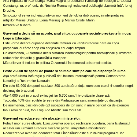
Artă Populară din Constanţa, Maria Magiru, prodecanul Facultăţii de Teologie Ortodoxă
Constanţa, pr. prof. univ. dr. Nechita Runcan şi redactorul publicaţiei „Lumină lină”, Ionuţ
Druche.
Simpozionul se va încheia printr-un moment de folclor dobrogean, în interpretarea
artiştilor Marius Brutaru, Elena Marinuş şi Marius Cristel Marin.
Intrarea va fi liberă.
Guvernul a decis să nu acorde, anul viitor, cupoanele sociale prevăzute în noua
Lege a Educaţiei.
Este vorba despre cupoane destinate familiilor cu venituri reduse care au copii
preşcolari, al căror scop era sprijinirea educaţiei timpurii.
De asemenea, Guvernul a decis sistarea indemnizaţiilor pentru revoluţionari şi limitarea
reducerilor de tarife şi gratuităţi la transport.
Măsurile vor fi incluse în politica Guvernului în domeniul asistenţei sociale.
Peste 25.000 de specii de plante şi animale sunt pe cale de dispariţie în lume.
Aşa arată ultima listă roşie publicată de Uniunea Internaţională pentru Conservarea
Naturii şi a Resurselor Naturale.
Din cele 61.900 de specii studiate, 800 au dispărut deja, cum este cazul rinocerilor negri,
decimaţi de braconaj.
Alte 4.000 sunt în pragul extincţiei, iar 5.700 sunt într-o situaţie disperată.
Totodată, 40% din reptilele terestre din Madagascar sunt ameninţate cu dispariţia.
De asemenea, cinci din cele opt subspecii de ton sunt în mare pericol, ca de exemplu
tonul roşu de Sud, tonul roşu de Atlantic sau tonul alb.
Guvernul va reduce sumele alocate ministerelor.
Potrivit unor surse oficiale, Executivul va opera o rectificare bugetară, până la sfârşitul
acestei luni, urmând a reduce alocările pentru majoritatea ministerelor.
Reducerea va avea loc deoarece totalul încasărilor este sub nivelul prognozat, iar