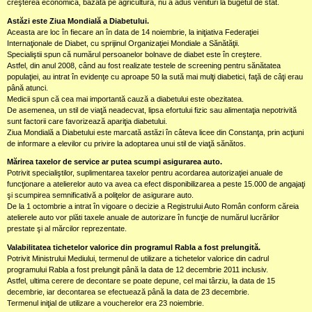
creşterea economică, bazată pe agricultură, nu a adus venituri la bugetul de stat.
Astăzi este Ziua Mondială a Diabetului.
Aceasta are loc în fiecare an în data de 14 noiembrie, la iniţiativa Federaţiei
Internaţionale de Diabet, cu sprijinul Organizaţiei Mondiale a Sănătăţii.
Specialiştii spun că numărul persoanelor bolnave de diabet este în creştere.
Astfel, din anul 2008, când au fost realizate testele de screening pentru sănătatea
populaţiei, au intrat în evidenţe cu aproape 50 la sută mai mulţi diabetici, faţă de câţi erau
până atunci.
Medicii spun că cea mai importantă cauză a diabetului este obezitatea.
De asemenea, un stil de viaţă neadecvat, lipsa efortului fizic sau alimentaţia nepotrivită
sunt factorii care favorizează apariţia diabetului.
Ziua Mondială a Diabetului este marcată astăzi în câteva licee din Constanţa, prin acţiuni
de informare a elevilor cu privire la adoptarea unui stil de viaţă sănătos.
Mărirea taxelor de service ar putea scumpi asigurarea auto.
Potrivit specialiştilor, suplimentarea taxelor pentru acordarea autorizaţiei anuale de
funcţionare a atelierelor auto va avea ca efect disponibilizarea a peste 15.000 de angajaţi
şi scumpirea semnificativă a poliţelor de asigurare auto.
De la 1 octombrie a intrat în vigoare o decizie a Registrului Auto Român conform căreia
atelierele auto vor plăti taxele anuale de autorizare în funcţie de numărul lucrărilor
prestate şi al mărcilor reprezentate.
Valabilitatea tichetelor valorice din programul Rabla a fost prelungită.
Potrivit Ministrului Mediului, termenul de utilizare a tichetelor valorice din cadrul
programului Rabla a fost prelungit până la data de 12 decembrie 2011 inclusiv.
Astfel, ultima cerere de decontare se poate depune, cel mai târziu, la data de 15
decembrie, iar decontarea se efectuează până la data de 23 decembrie.
Termenul iniţial de utilizare a voucherelor era 23 noiembrie.