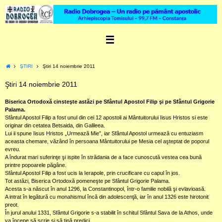
Skip
to
content
Home
ŞTIRI
Ştiri 14 noiembrie 2011
Ştiri 14 noiembrie 2011
Biserica Ortodoxă cinsteşte astăzi pe Sfântul Apostol Filip şi pe Sfântul Grigorie
Palama.
Sfântul Apostol Filip a fost unul din cei 12 apostoli ai Mântuitorului Iisus Hristos si este
originar din cetatea Betsaida, din Galileea.
Lui ii spune Iisus Hristos „Urmează Mie”, iar Sfântul Apostol urmează cu entuziasm
aceasta chemare, văzând în persoana Mântuitorului pe Mesia cel aşteptat de poporul
evreu.
A îndurat mari suferinţe şi ispite în strădania de a face cunoscută vestea cea bună
printre popoarele păgâne.
Sfântul Apostol Filip a fost ucis la Ierapole, prin crucificare cu capul în jos.
Tot astăzi, Biserica Ortodoxă pomeneşte pe Sfântul Grigorie Palama.
Acesta s-a născut în anul 1296, la Constantinopol, într-o familie nobilă şi evlavioasă.
A intrat în legătură cu monahismul încă din adolescenţă, iar în anul 1326 este hirotonit
preot.
În jurul anului 1331, Sfântul Grigorie s-a stabilit în schitul Sfântul Sava de la Athos, unde
va începe să scrie şi să ţină predici.