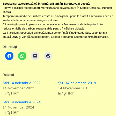
Specialiştii avertizează că în următorii ani, în Europa va fi secetă.
Potrivit celui mai recent raport, vor fi uragane devastatoare în Statele Unite sau inundaţii
în Asia.
Temperatura medie pe Glob va creşte cu cinci grade, până la sfârşitul secolului, ceea ce
va duce la fenomene meteorologice extreme.
Climatologii spun că, pentru a contracara aceste fenomene, trebuie în primul rând
reduse emisiile de carbon, responsabile pentru încălzirea globală.
La finalul lunii, specialiştii din toată lumea se vor întâlni în Africa de Sud, la conferinţa
anuală ONU şi vor căuta soluţii pentru a reduce impactul acestor schimbări climatice.
Distribuiți
Related
Stiri 14 noiembrie 2022
Știri 14 noiembrie 2019
14 November 2022
14 November 2019
In "ŞTIRI"
In "ŞTIRI"
Știri 14 noiembrie 2024
14 November 2024
In "ŞTIRI"