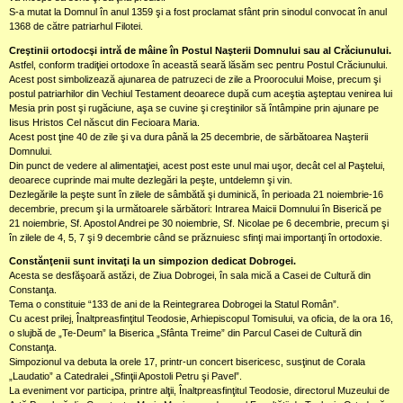
S-a mutat la Domnul în anul 1359 şi a fost proclamat sfânt prin sinodul convocat în anul
1368 de către patriarhul Filotei.
Creştinii ortodocşi intră de mâine în Postul Naşterii Domnului sau al Crăciunului.
Astfel, conform tradiţiei ortodoxe în această seară lăsăm sec pentru Postul Crăciunului.
Acest post simbolizează ajunarea de patruzeci de zile a Proorocului Moise, precum şi
postul patriarhilor din Vechiul Testament deoarece după cum aceştia aşteptau venirea lui
Mesia prin post şi rugăciune, aşa se cuvine şi creştinilor să întâmpine prin ajunare pe
Iisus Hristos Cel născut din Fecioara Maria.
Acest post ţine 40 de zile şi va dura până la 25 decembrie, de sărbătoarea Naşterii
Domnului.
Din punct de vedere al alimentaţiei, acest post este unul mai uşor, decât cel al Paştelui,
deoarece cuprinde mai multe dezlegări la peşte, untdelemn şi vin.
Dezlegările la peşte sunt în zilele de sâmbătă şi duminică, în perioada 21 noiembrie-16
decembrie, precum şi la următoarele sărbători: Intrarea Maicii Domnului în Biserică pe
21 noiembrie, Sf. Apostol Andrei pe 30 noiembrie, Sf. Nicolae pe 6 decembrie, precum şi
în zilele de 4, 5, 7 şi 9 decembrie când se prăznuiesc sfinţi mai importanţi în ortodoxie.
Constănţenii sunt invitaţi la un simpozion dedicat Dobrogei.
Acesta se desfăşoară astăzi, de Ziua Dobrogei, în sala mică a Casei de Cultură din
Constanţa.
Tema o constituie “133 de ani de la Reintegrarea Dobrogei la Statul Român”.
Cu acest prilej, Înaltpreasfinţitul Teodosie, Arhiepiscopul Tomisului, va oficia, de la ora 16,
o slujbă de „Te-Deum” la Biserica „Sfânta Treime” din Parcul Casei de Cultură din
Constanţa.
Simpozionul va debuta la orele 17, printr-un concert bisericesc, susţinut de Corala
„Laudatio” a Catedralei „Sfinţii Apostoli Petru şi Pavel”.
La eveniment vor participa, printre alţii, Înaltpreasfinţitul Teodosie, directorul Muzeului de