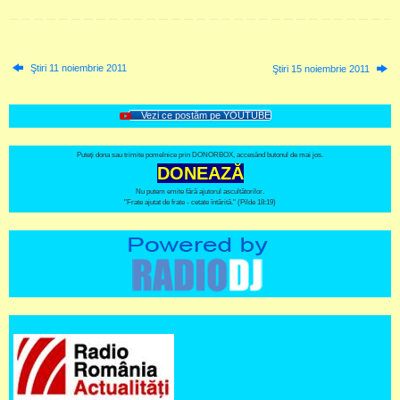
Ştiri 11 noiembrie 2011
Ştiri 15 noiembrie 2011
Vezi ce postăm pe YOUTUBE
Puteți dona sau trimite pomelnice prin DONORBOX, accesând butonul de mai jos.
DONEAZĂ
Nu putem emite fără ajutorul ascultătorilor.
"Frate ajutat de frate - cetate întărită." (Pilde 18:19)