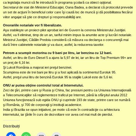
ca legislaţia muncii să fie introdusă în programa şcolară ca obiect opţional.
Secretarul de stat din Ministerul Educaţiei, Oana Badea, a declarat că protocolul prevede
un set de acţiuni în beneficiul celor care îşi caută loc de muncă şi dă posibilitatea fiecărui
viitor angajat să ştie ce drepturi şi responsabilităţi are.
Onorariile notariale vor fi liberalizate.
Aşa stabileşte un proiect-pilot aprobat ieri de Guvern la cererea Ministerului Justiţiei.
Astfel, va fi eliminat, timp de un an, tariful minim impus la anumite acte şi lucrări notariale.
Ministrul Justiţiei, Cătălin Predoiu consideră că măsura va declanşa o concurenţă mai
dură între cabinetele notariale şi va duce, astfel, la reducerea taxelor.
Petrom a scumpit motorina cu 9 bani pe litru, iar benzina cu 12 bani.
Astfel, un litru de Euro Diesel 5 a ajuns la 5,97 de lei, iar un litru de Top Premium 99+ are
un preţ de 6,16 lei.
Şi Lukoil România a majorat ieri preţul benzinei.
Scumpirea este de trei bani pe litru şi a fost aplicată la sortimentul Euroluk 95.
Astfel, preţul unui litru de benzină Euroluk 95 la staţiile Lukoil este de 5,6 lei.
ONU ar putea obţine controlul total al Internetului.
Zeci de ţări, printre care şi Rusia şi China, fac presiuni pentru ca Uniunea Internaţională
a Telecomunicaţiilor să reglementeze traficul pe Internet, până la sfârşitul anului 2012
Uniunea funcţionează sub egida ONU şi cuprinde 193 de state, printre care se numără
şi România, şi 700 de corporaţii şi instituţii academice.
India şi Brazilia se opun iniţiativei, pe motiv că este în contradicţie cu arhitectura
internetului, iar ţările în curs de dezvoltare vor avea cel mai mult de pierdut.
Distribuiți