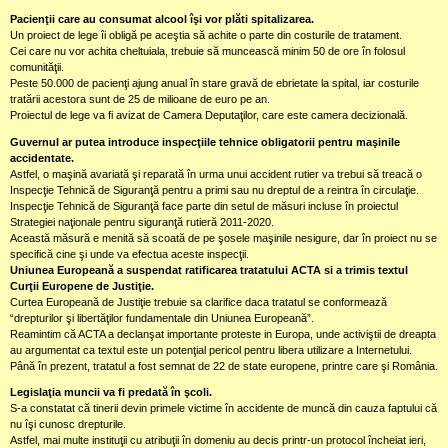
Pacienţii care au consumat alcool îşi vor plăti spitalizarea.
Un proiect de lege îi obligă pe aceştia să achite o parte din costurile de tratament.
Cei care nu vor achita cheltuiala, trebuie să muncească minim 50 de ore în folosul
comunităţii.
Peste 50.000 de pacienţi ajung anual în stare gravă de ebrietate la spital, iar costurile
tratării acestora sunt de 25 de milioane de euro pe an.
Proiectul de lege va fi avizat de Camera Deputaţilor, care este camera decizională.
Guvernul ar putea introduce inspecţiile tehnice obligatorii pentru maşinile
accidentate.
Astfel, o maşină avariată şi reparată în urma unui accident rutier va trebui să treacă o
Inspecţie Tehnică de Siguranţă pentru a primi sau nu dreptul de a reintra în circulaţie.
Inspecţie Tehnică de Siguranţă face parte din setul de măsuri incluse în proiectul
Strategiei naţionale pentru siguranţă rutieră 2011-2020.
Această măsură e menită să scoată de pe şosele maşinile nesigure, dar în proiect nu se
specifică cine şi unde va efectua aceste inspecţii.
Uniunea Europeană a suspendat ratificarea tratatului ACTA si a trimis textul
Curţii Europene de Justiţie.
Curtea Europeană de Justiţie trebuie sa clarifice daca tratatul se conformează
“drepturilor şi libertăţilor fundamentale din Uniunea Europeană”.
Reamintim că ACTA a declanşat importante proteste in Europa, unde activiştii de dreapta
au argumentat ca textul este un potenţial pericol pentru libera utilizare a Internetului.
Până în prezent, tratatul a fost semnat de 22 de state europene, printre care şi România.
Legislaţia muncii va fi predată în şcoli.
S-a constatat că tinerii devin primele victime în accidente de muncă din cauza faptului că
nu îşi cunosc drepturile.
Astfel, mai multe instituţii cu atribuţii în domeniu au decis printr-un protocol încheiat ieri,