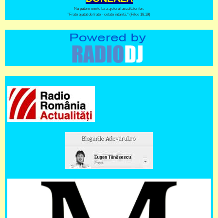
Nu putem emite fără ajutorul ascultătorilor.
"Frate ajutat de frate - cetate întărită." (Pilde 18:19)