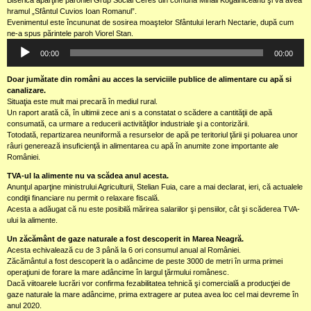
hramul „Sfântul Cuvios Ioan Romanul”.
Evenimentul este încununat de sosirea moaştelor Sfântului Ierarh Nectarie, după cum
ne-a spus părintele paroh Viorel Stan.
Audio
00:00
00:00
Player
Doar jumătate din români au acces la serviciile publice de alimentare cu apă si
canalizare.
Situaţia este mult mai precară în mediul rural.
Un raport arată că, în ultimii zece ani s a constatat o scădere a cantităţii de apă
consumată, ca urmare a reducerii activităţilor industriale şi a contorizării.
Totodată, repartizarea neuniformă a resurselor de apă pe teritoriul ţării şi poluarea unor
râuri generează insuficienţă in alimentarea cu apă în anumite zone importante ale
României.
TVA-ul la alimente nu va scădea anul acesta.
Anunţul aparţine ministrului Agriculturii, Stelian Fuia, care a mai declarat, ieri, că actualele
condiţii financiare nu permit o relaxare fiscală.
Acesta a adăugat că nu este posibilă mărirea salariilor şi pensiilor, cât şi scăderea TVA-
ului la alimente.
Un zăcământ de gaze naturale a fost descoperit in Marea Neagră.
Acesta echivalează cu de 3 până la 6 ori consumul anual al României.
Zăcământul a fost descoperit la o adâncime de peste 3000 de metri în urma primei
operaţiuni de forare la mare adâncime în largul ţărmului românesc.
Dacă viitoarele lucrări vor confirma fezabilitatea tehnică şi comercială a producţiei de
gaze naturale la mare adâncime, prima extragere ar putea avea loc cel mai devreme în
anul 2020.