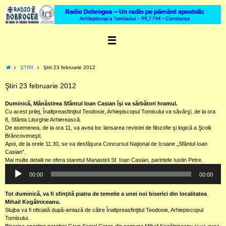
Skip
to
content
Home
ŞTIRI
Ştiri 23 februarie 2012
Ştiri 23 februarie 2012
Duminică, Mănăstirea Sfântul Ioan Casian îşi va sărbători hramul.
Cu acest prilej, Înaltpreasfinţitul Teodosie, Arhiepiscopul Tomisului va săvârşi, de la ora
8, Sfânta Liturghie Arhierească.
De asemenea, de la ora 11, va avea loc lansarea revistei de filozofie şi logică a Şcolii
Brâncoveneşti.
Apoi, de la orele 11.30, se va desfăşura Concursul Naţional de Icoane „Sfântul Ioan
Casian”.
Mai multe detalii ne ofera staretul Manastirii Sf. Ioan Casian, parintele Iustin Petre.
Audio
00:00
00:00
Player
Tot duminică, va fi sfinţită piatra de temelie a unei noi biserici din localitatea
Mihail Kogălniceanu.
Slujba va fi oficiată după-amiază de către Înaltpreasfinţitul Teodosie, Arhiepiscopul
Tomisului.
Biserica aparţine parohiei Grup Social Ceres din comuna Mihail Kogălniceanu şi va avea