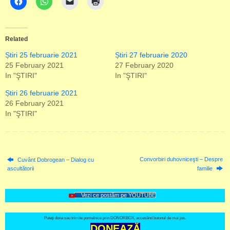
Related
Știri 25 februarie 2021
Știri 27 februarie 2020
25 February 2021
27 February 2020
In "ŞTIRI"
In "ŞTIRI"
Știri 26 februarie 2021
26 February 2021
In "ŞTIRI"
Convorbiri duhovniceşti – Despre
Cuvânt Dobrogean – Dialog cu
ascultătorii
familie
Vezi ce postăm pe YOUTUBE
Puteți dona sau trimite pomelnice prin DONORBOX, accesând butonul de mai jos.
DONEAZĂ