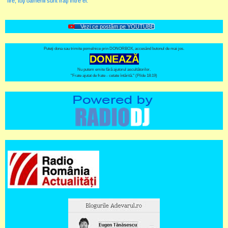
fire, toţi oamenii sunt fraţi între ei.
Vezi ce postăm pe YOUTUBE
Puteți dona sau trimite pomelnice prin DONORBOX, accesând butonul de mai jos.
DONEAZĂ
Nu putem emite fără ajutorul ascultătorilor.
"Frate ajutat de frate - cetate întărită." (Pilde 18:19)