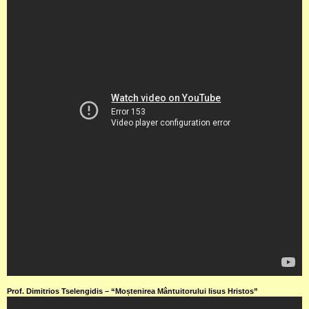
Prof. Dimitrios Tselengidis – “Moștenirea Mântuitorului Iisus Hristos”