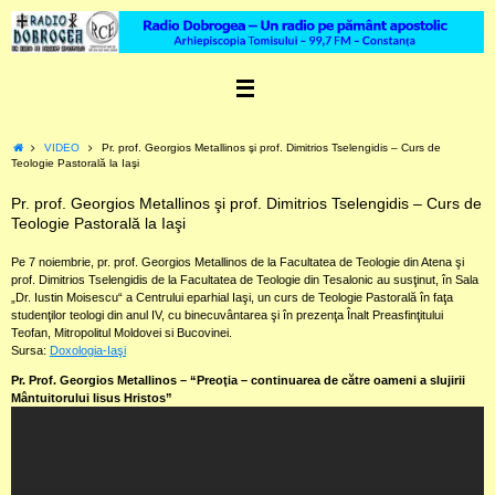
Skip
to
content
Home
VIDEO
Pr. prof. Georgios Metallinos şi prof. Dimitrios Tselengidis – Curs de
Teologie Pastorală la Iaşi
Pr. prof. Georgios Metallinos şi prof. Dimitrios Tselengidis – Curs de
Teologie Pastorală la Iaşi
Pe 7 noiembrie, pr. prof. Georgios Metallinos de la Facultatea de Teologie din Atena şi
prof. Dimitrios Tselengidis de la Facultatea de Teologie din Tesalonic au susţinut, în Sala
„Dr. Iustin Moisescu“ a Centrului eparhial Iaşi, un curs de Teologie Pastorală în faţa
studenţilor teologi din anul IV, cu binecuvântarea şi în prezenţa Înalt Preasfinţitului
Teofan, Mitropolitul Moldovei si Bucovinei.
Sursa:
Doxologia-Iaşi
Pr. Prof. Georgios Metallinos – “Preoţia – continuarea de către oameni a slujirii
Mântuitorului Iisus Hristos”