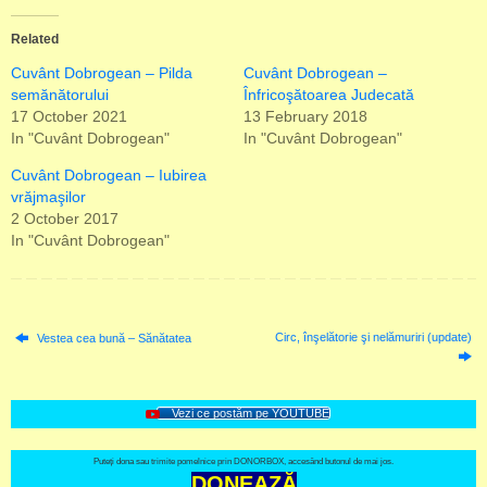
Related
Cuvânt Dobrogean – Pilda
Cuvânt Dobrogean –
semănătorului
Înfricoşătoarea Judecată
17 October 2021
13 February 2018
In "Cuvânt Dobrogean"
In "Cuvânt Dobrogean"
Cuvânt Dobrogean – Iubirea
vrăjmaşilor
2 October 2017
In "Cuvânt Dobrogean"
Circ, înşelătorie şi nelămuriri (update)
Vestea cea bună – Sănătatea
Vezi ce postăm pe YOUTUBE
Puteți dona sau trimite pomelnice prin DONORBOX, accesând butonul de mai jos.
DONEAZĂ