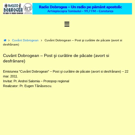
Skip
to
content
Home
Cuvânt Dobrogean
Cuvânt Dobrogean – Post şi curătire de păcate (avort si
desfrânare)
Cuvânt Dobrogean – Post şi curătire de păcate (avort si
desfrânare)
Emisiunea “Cuvânt Dobrogean” – Post şi curătire de păcate (avort si desfrânare) – 22
mar. 2011.
Invitat: Pr. Andrei Salomia – Protopop regional
Realizator: Pr. Eugen Tănăsescu.