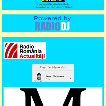
Nu putem emite fără ajutorul ascultătorilor.
"Frate ajutat de frate - cetate întărită." (Pilde 18:19)