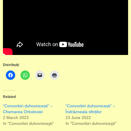
Distribuiți
Related
“Convorbiri duhovnicești” –
“Convorbiri duhovnicești” –
Chemarea Ortodoxiei
Îndrăzneala sfinților
2 March 2023
23 June 2022
In "Convorbiri duhovniceşti"
In "Convorbiri duhovniceşti"