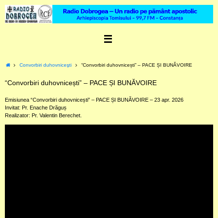
Skip
to
content
Home
Convorbiri duhovniceşti
“Convorbiri duhovnicești” – PACE ȘI BUNĂVOIRE
“Convorbiri duhovnicești” – PACE ȘI BUNĂVOIRE
Emisiunea “Convorbiri duhovnicești” – PACE ȘI BUNĂVOIRE – 23 apr. 2026
Invitat: Pr. Enache Drăguș
Realizator: Pr. Valentin Berechet.