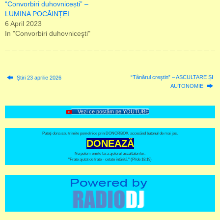
“Convorbiri duhovnicești” –
LUMINA POCĂINȚEI
6 April 2023
In "Convorbiri duhovniceşti"
“Tânărul creştin” – ASCULTARE ȘI
Știri 23 aprilie 2026
AUTONOMIE
Vezi ce postăm pe YOUTUBE
Puteți dona sau trimite pomelnice prin DONORBOX, accesând butonul de mai jos.
DONEAZĂ
Nu putem emite fără ajutorul ascultătorilor.
"Frate ajutat de frate - cetate întărită." (Pilde 18:19)