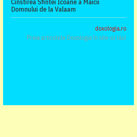
Cinstirea Sfintei Icoane a Maicii
Domnului de la Valaam
doxologia.ro
Preia articolele Doxologia în site-ul tău!