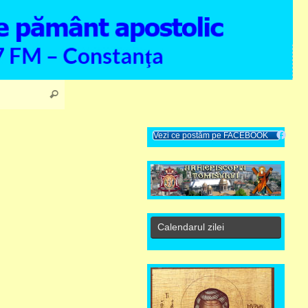
Search for:
Search
Vezi ce postăm pe FACEBOOK
Calendarul zilei