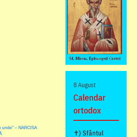
8 August
Calendar
ortodox
pe unde” – NARCISA
✝) Sfântul
Ă