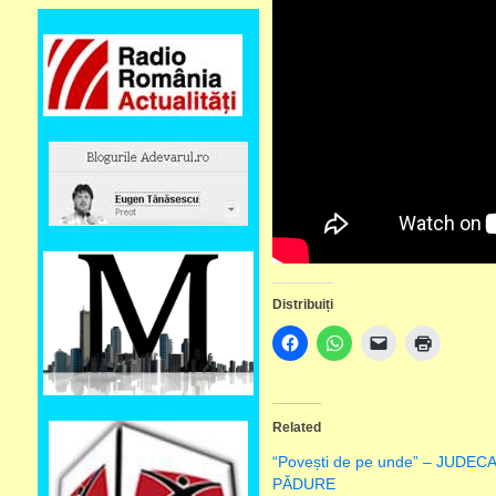
Distribuiți
Related
“Povești de pe unde” – JUDEC
PĂDURE