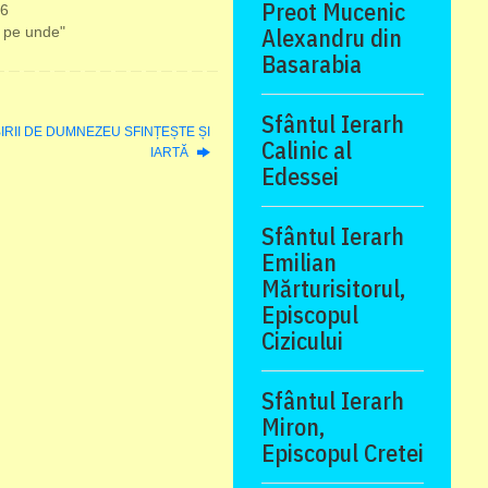
Preot Mucenic
26
Alexandru din
e pe unde"
Basarabia
Sfântul Ierarh
IUBIRII DE DUMNEZEU SFINȚEȘTE ȘI
Calinic al
IARTĂ
Edessei
Sfântul Ierarh
Emilian
Mărturisitorul,
Episcopul
Cizicului
Sfântul Ierarh
Miron,
Episcopul Cretei