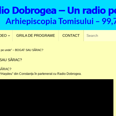
VDEO
GRILA DE PROGRAME
CONTACT
de pe unde” – BOGAT SAU SĂRAC?
T SAU SĂRAC?
 SĂRAC?
B.P.Hașdeu” din Constanța în partenerat cu Radio Dobrogea.