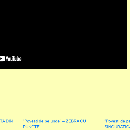
ATA DIN
“Povești de pe unde” – ZEBRA CU
“Povești de 
PUNCTE
SINGURATIC